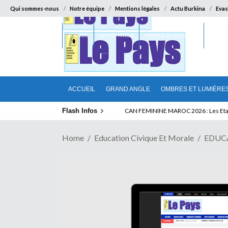
Qui sommes-nous
Notre équipe
Mentions légales
Actu Burkina
Evas
ACCUEIL
GRAND ANGLE
OMBRES ET LUMIÈRES
SUR LA
ACCUEIL
GRAND ANGLE
OMBRES ET LUMIÈRE
Flash Infos
FORTE CAUTION POUR LE VISA AMERICA
CAN FEMININE MAROC 2026 : Les Et
Home
Education Civique Et Morale
EDUCA