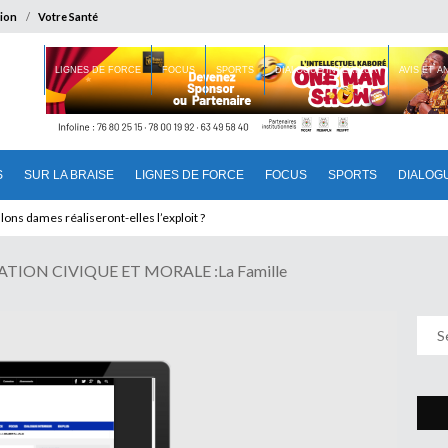
ion
Votre Santé
 BRAISE
LIGNES DE FORCE
FOCUS
SPORTS
DIALOGUE INTERIEUR
AVIS ET 
S
SUR LA BRAISE
LIGNES DE FORCE
FOCUS
SPORTS
DIALOG
IN : Une mesure souveraine aux conséquences multiples pour l’Afrique
alons dames réaliseront-elles l’exploit ?
TION CIVIQUE ET MORALE :La Famille