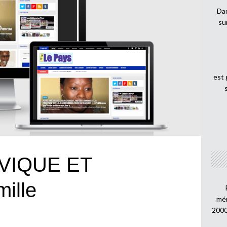
Dan
su
est
VIQUE ET
ille
mén
2000