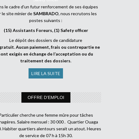
s le cadre d’un futur renforcement de ses équipes
r le site minier de
SAMBRADO
, nous recrutons les
postes suivants :
(15) Assistants Foreurs, (1) Safety officer
Le dépôt des dossiers de candidature
gratuit
.
Aucun paiement, frais ou contrepartie ne
sont exigés en échange de l’acceptation ou du
traitement des dossiers
.
LIRE LA SUITE
OFFRE D’EMPLOI
Particulier cherche une femme mûre pour tâches
agères. Salaire mensuel : 30 000 . Quartier Ouaga
. Habiter quartiers alentours serait un atout. Heures
de service de 07 h à 15h 30.