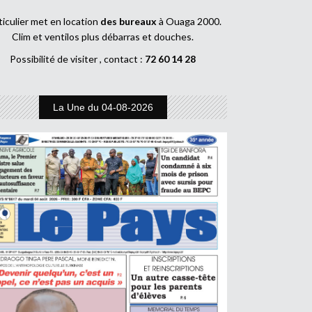
ticulier met en location
des bureaux
à Ouaga 2000.
Clim et ventilos plus débarras et douches.
Possibilité de visiter , contact :
72 60 14 28
La Une du 04-08-2026