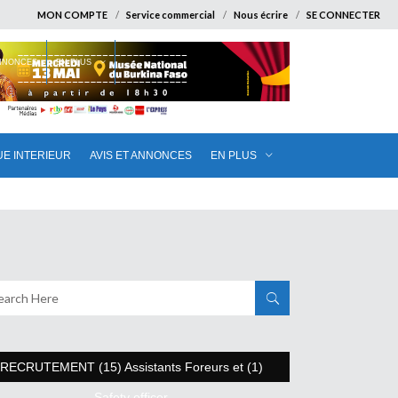
MON COMPTE
Service commercial
Nous écrire
SE CONNECTER
ANNONCES
EN PLUS
UE INTERIEUR
AVIS ET ANNONCES
EN PLUS
RECRUTEMENT (15) Assistants Foreurs et (1)
Safety officer