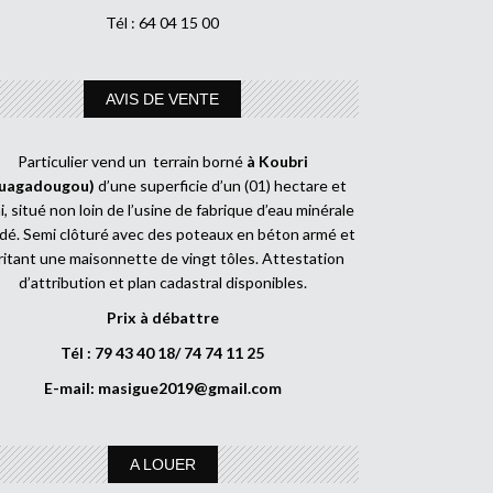
Tél : 64 04 15 00
AVIS DE VENTE
Particulier vend un terrain borné
à Koubri
uagadougou)
d’une superficie d’un (01) hectare et
, situé non loin de l’usine de fabrique d’eau minérale
dé. Semi clôturé avec des poteaux en béton armé et
ritant une maisonnette de vingt tôles. Attestation
d’attribution et plan cadastral disponibles.
Prix à débattre
Tél : 79 43 40 18/ 74 74 11 25
E-mail:
masigue2019@gmail.com
A LOUER