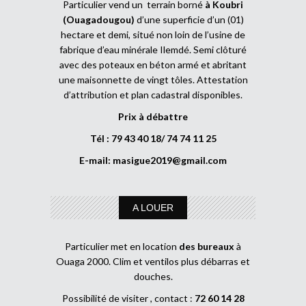
Particulier vend un terrain borné
à Koubri
(Ouagadougou)
d’une superficie d’un (01)
hectare et demi, situé non loin de l’usine de
fabrique d’eau minérale Ilemdé. Semi clôturé
avec des poteaux en béton armé et abritant
une maisonnette de vingt tôles. Attestation
d’attribution et plan cadastral disponibles.
Prix à débattre
Tél : 79 43 40 18/ 74 74 11 25
E-mail:
masigue2019@gmail.com
A LOUER
Particulier met en location
des bureaux
à
Ouaga 2000. Clim et ventilos plus débarras et
douches.
Possibilité de visiter , contact :
72 60 14 28