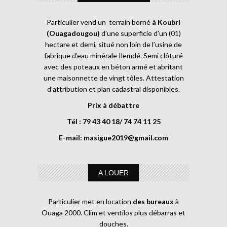
Particulier vend un terrain borné
à Koubri
(Ouagadougou)
d’une superficie d’un (01)
hectare et demi, situé non loin de l’usine de
fabrique d’eau minérale Ilemdé. Semi clôturé
avec des poteaux en béton armé et abritant
une maisonnette de vingt tôles. Attestation
d’attribution et plan cadastral disponibles.
Prix à débattre
Tél : 79 43 40 18/ 74 74 11 25
E-mail:
masigue2019@gmail.com
A LOUER
Particulier met en location
des bureaux
à
Ouaga 2000. Clim et ventilos plus débarras et
douches.