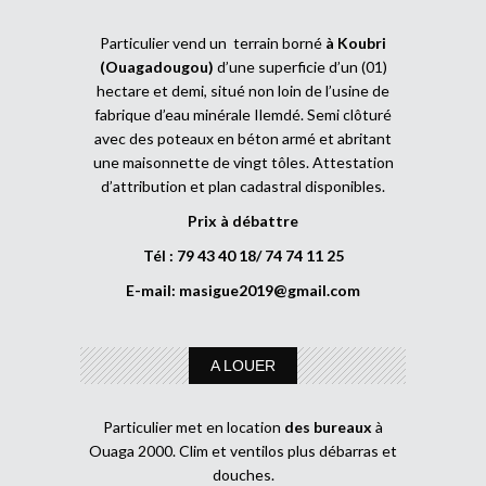
Particulier vend un terrain borné
à Koubri
(Ouagadougou)
d’une superficie d’un (01)
hectare et demi, situé non loin de l’usine de
fabrique d’eau minérale Ilemdé. Semi clôturé
avec des poteaux en béton armé et abritant
une maisonnette de vingt tôles. Attestation
d’attribution et plan cadastral disponibles.
Prix à débattre
Tél : 79 43 40 18/ 74 74 11 25
E-mail:
masigue2019@gmail.com
A LOUER
Particulier met en location
des bureaux
à
Ouaga 2000. Clim et ventilos plus débarras et
douches.