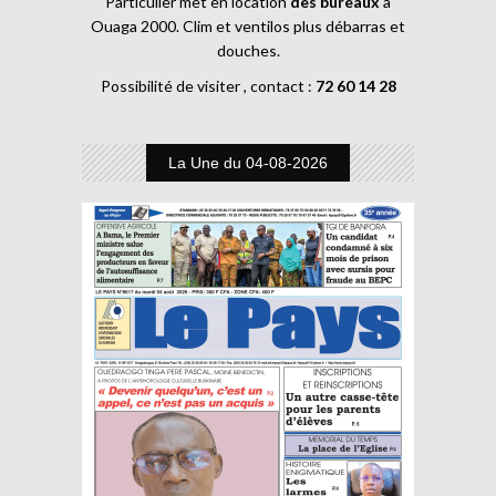
Particulier met en location
des bureaux
à
Ouaga 2000. Clim et ventilos plus débarras et
douches.
Possibilité de visiter , contact :
72 60 14 28
La Une du 04-08-2026