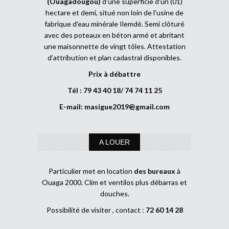
(Ouagadougou)
d’une superficie d’un (01)
hectare et demi, situé non loin de l’usine de
fabrique d’eau minérale Ilemdé. Semi clôturé
avec des poteaux en béton armé et abritant
une maisonnette de vingt tôles. Attestation
d’attribution et plan cadastral disponibles.
Prix à débattre
Tél : 79 43 40 18/ 74 74 11 25
E-mail:
masigue2019@gmail.com
A LOUER
Particulier met en location
des bureaux
à
Ouaga 2000. Clim et ventilos plus débarras et
douches.
Possibilité de visiter , contact :
72 60 14 28