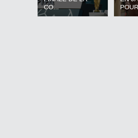
CO...
POUR.