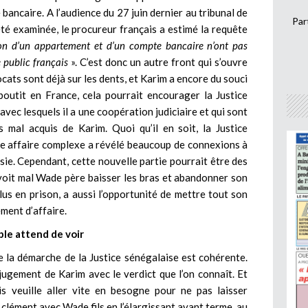
ancaire. A l’audience du 27 juin dernier au tribunal de
Par
té examinée, le procureur français a estimé la requête
ion d’un appartement et d’un compte bancaire n’ont pas
e public français
». C’est donc un autre front qui s’ouvre
cats sont déjà sur les dents, et Karim a encore du souci
boutit en France, cela pourrait encourager la Justice
avec lesquels il a une coopération judiciaire et qui sont
 mal acquis de Karim. Quoi qu’il en soit, la Justice
tte affaire complexe a révélé beaucoup de connexions à
Asie. Cependant, cette nouvelle partie pourrait être des
on voit mal Wade père baisser les bras et abandonner son
 plus en prison, a aussi l’opportunité de mettre tout son
ement d’affaire.
le attend de voir
ue la démarche de la Justice sénégalaise est cohérente.
jugement de Karim avec le verdict que l’on connaît. Et
is veuille aller vite en besogne pour ne pas laisser
p clément avec Wade fils en l’élargissant avant terme, au