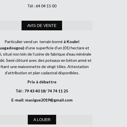
Tél : 64 04 15 00
AVIS DE VENTE
Particulier vend un terrain borné
à Koubri
uagadougou)
d’une superficie d’un (01) hectare et
, situé non loin de l’usine de fabrique d’eau minérale
dé. Semi clôturé avec des poteaux en béton armé et
ritant une maisonnette de vingt tôles. Attestation
d’attribution et plan cadastral disponibles.
Prix à débattre
Tél : 79 43 40 18/ 74 74 11 25
E-mail:
masigue2019@gmail.com
A LOUER