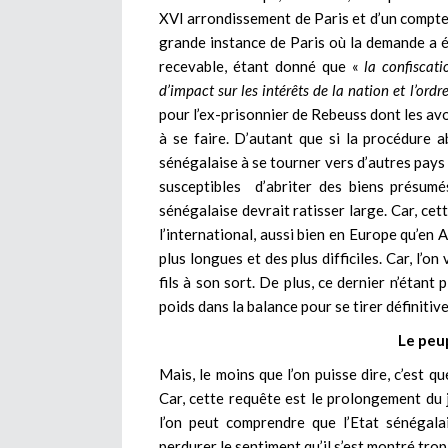
XVI arrondissement de Paris et d’un compte b
grande instance de Paris où la demande a é
recevable, étant donné que «
la confiscat
d’impact sur les intérêts de la nation et l’ordr
pour l’ex-prisonnier de Rebeuss dont les avo
à se faire. D’autant que si la procédure a
sénégalaise à se tourner vers d’autres pays 
susceptibles d’abriter des biens présumés
sénégalaise devrait ratisser large. Car, ce
l’international, aussi bien en Europe qu’en 
plus longues et des plus difficiles. Car, l’
fils à son sort. De plus, ce dernier n’étant
poids dans la balance pour se tirer définitiv
Le peup
Mais, le moins que l’on puisse dire, c’est q
Car, cette requête est le prolongement du 
l’on peut comprendre que l’Etat sénégala
perdurer le sentiment qu’il s’est montré tro