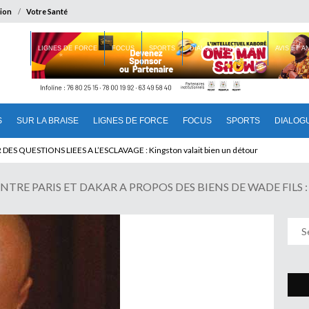
ion
Votre Santé
 BRAISE
LIGNES DE FORCE
FOCUS
SPORTS
DIALOGUE INTERIEUR
AVIS ET 
S
SUR LA BRAISE
LIGNES DE FORCE
FOCUS
SPORTS
DIALOG
T BENINOIS : Quand Patrice quitte le pouvoir sans partir !
TRE PARIS ET DAKAR A PROPOS DES BIENS DE WADE FILS : Kar