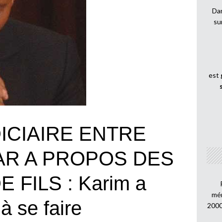
Dan
su
est
ICIAIRE ENTRE
AR A PROPOS DES
 FILS : Karim a
mén
à se faire
2000