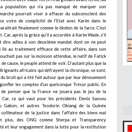
la population qui n’a pas manqué de marquer son
émarche pourrait viser à effacer du subconscient des
ce voire de complicité de l’Etat avec Karim dans le
araîtrait finalement comme le dindon de la farce. C’est
 Car, après la grâce qu’il a accordée à Karim Wade, s’il
ait dire adieu à son deuxième mandat dont on ne peut
 lié au traitement efficace de cette affaire, dans son
ouchait pas sur la moisson attendue, le natif de Fatick
 de cause, le peuple attend de voir. D’autant plus que la
dirigeants africains qui défrayent la chronique, se sont,
r du bruit qui a été fait autour que par leur dénouement
gonfler les comptes d’un quelconque Trésor public.
En
n de penser que la France ne jouera pas le jeu de la
t. Car, ce qui vaut pour les présidents Denis Sassou
Gabon, et autres Teodorin Obiang de la Guinée
collimateur de la justice dans l’affaire des biens mal
En plus, des ONG comme Sherpa et Transparency
té et leur engagement dans la lutte pour la restitution