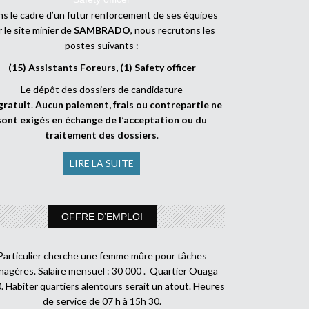
s le cadre d’un futur renforcement de ses équipes
r le site minier de
SAMBRADO
, nous recrutons les
postes suivants :
(15) Assistants Foreurs, (1) Safety officer
Le dépôt des dossiers de candidature
gratuit
.
Aucun paiement, frais ou contrepartie ne
sont exigés en échange de l’acceptation ou du
traitement des dossiers
.
LIRE LA SUITE
OFFRE D’EMPLOI
Particulier cherche une femme mûre pour tâches
agères. Salaire mensuel : 30 000 . Quartier Ouaga
. Habiter quartiers alentours serait un atout. Heures
de service de 07 h à 15h 30.