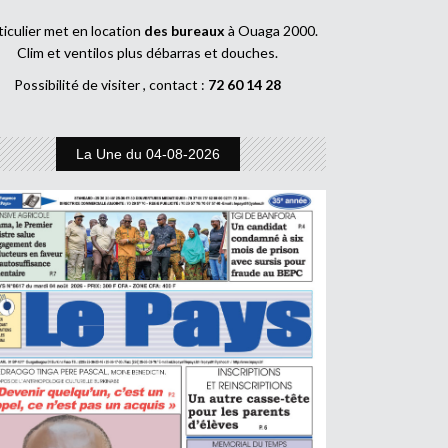
ticulier met en location
des bureaux
à Ouaga 2000.
Clim et ventilos plus débarras et douches.
Possibilité de visiter , contact :
72 60 14 28
La Une du 04-08-2026