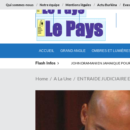
Qui sommes-nous
Notre équipe
Mentions légales
Actu Burkina
Evas
ACCUEIL
GRAND ANGLE
OMBRES ET LUMIÈRES
SUR LA
ACCUEIL
GRAND ANGLE
OMBRES ET LUMIÈRE
Flash Infos
ELECTION DE TALON A LA TETE DU SENA
Home
A La Une
ENTRAIDE JUDICIAIRE EN