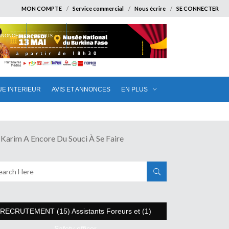
MON COMPTE
Service commercial
Nous écrire
SE CONNECTER
ANNONCES
EN PLUS
UE INTERIEUR
AVIS ET ANNONCES
EN PLUS
im A Encore Du Souci À Se Faire
RECRUTEMENT (15) Assistants Foreurs et (1)
Safety officer