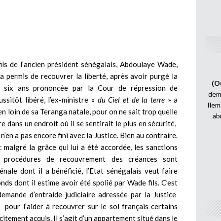
fils de l’ancien président sénégalais, Abdoulaye Wade,
 a permis de recouvrer la liberté, après avoir purgé la
(O
e six ans prononcée par la Cour de répression de
demi
ussitôt libéré, l’ex-ministre «
du Ciel et de la terre
» a
Ilem
en loin de sa Teranga natale, pour on ne sait trop quelle
ab
e dans un endroit où il se sentirait le plus en sécurité,
n’en a pas encore fini avec la Justice. Bien au contraire.
: malgré la grâce qui lui a été accordée, les sanctions
s procédures de recouvrement des créances sont
énale dont il a bénéficié, l’Etat sénégalais veut faire
ds dont il estime avoir été spolié par Wade fils. C’est
demande d’entraide judiciaire adressée par la Justice
our l’aider à recouvrer sur le sol français certains
licitement acquis. Il s’agit d’un appartement situé dans le