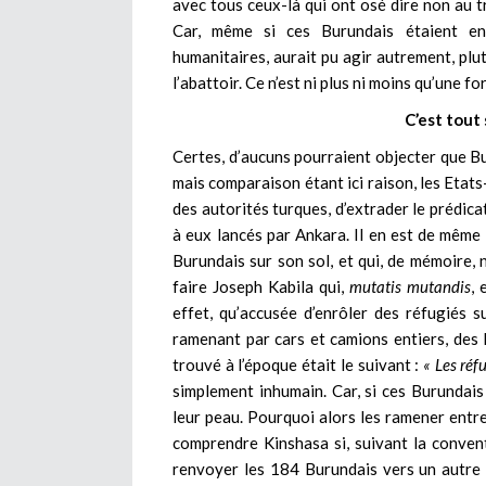
avec tous ceux-là qui ont osé dire non au tr
Car, même si ces Burundais étaient en 
humanitaires, aurait pu agir autrement, plut
l’abattoir. Ce n’est ni plus ni moins qu’une 
C’est tout
Certes, d’aucuns pourraient objecter que B
mais comparaison étant ici raison, les Etats-
des autorités turques, d’extrader le prédica
à eux lancés par Ankara. Il en est de même p
Burundais sur son sol, et qui, de mémoire, 
faire Joseph Kabila qui,
mutatis mutandis
, 
effet, qu’accusée d’enrôler des réfugiés su
ramenant par cars et camions entiers, des 
trouvé à l’époque était le suivant :
« Les réf
simplement inhumain. Car, si ces Burundais 
leur peau. Pourquoi alors les ramener entre
comprendre Kinshasa si, suivant la convent
renvoyer les 184 Burundais vers un autre 