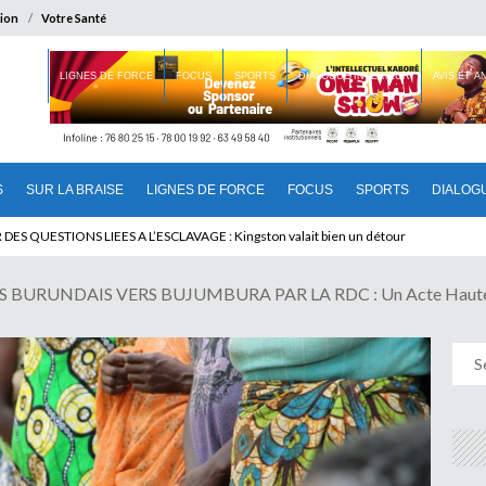
ion
Votre Santé
 BRAISE
LIGNES DE FORCE
FOCUS
SPORTS
DIALOGUE INTERIEUR
AVIS ET 
S
SUR LA BRAISE
LIGNES DE FORCE
FOCUS
SPORTS
DIALOG
T BENINOIS : Quand Patrice quitte le pouvoir sans partir !
 BURUNDAIS VERS BUJUMBURA PAR LA RDC : Un Acte Haute