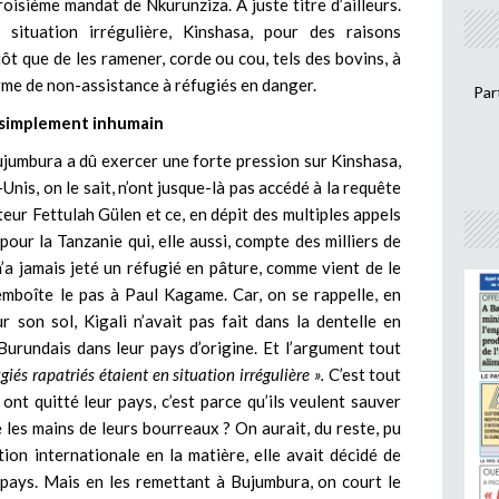
oisième mandat de Nkurunziza. A juste titre d’ailleurs.
situation irrégulière, Kinshasa, pour des raisons
ôt que de les ramener, corde ou cou, tels des bovins, à
forme de non-assistance à réfugiés en danger.
Par
 simplement inhumain
ujumbura a dû exercer une forte pression sur Kinshasa,
Unis, on le sait, n’ont jusque-là pas accédé à la requête
teur Fettulah Gülen et ce, en dépit des multiples appels
our la Tanzanie qui, elle aussi, compte des milliers de
n’a jamais jeté un réfugié en pâture, comme vient de le
emboîte le pas à Paul Kagame. Car, on se rappelle, en
r son sol, Kigali n’avait pas fait dans la dentelle en
Burundais dans leur pays d’origine. Et l’argument tout
ugiés rapatriés étaient en situation irrégulière ».
C’est tout
ont quitté leur pays, c’est parce qu’ils veulent sauver
 les mains de leurs bourreaux ? On aurait, du reste, pu
ion internationale en la matière, elle avait décidé de
pays. Mais en les remettant à Bujumbura, on court le