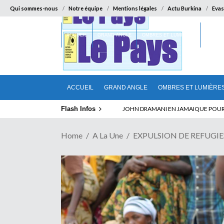
Qui sommes-nous
Notre équipe
Mentions légales
Actu Burkina
Evas
ACCUEIL
GRAND ANGLE
OMBRES ET LUMIÈRES
SUR LA
ACCUEIL
GRAND ANGLE
OMBRES ET LUMIÈRE
Flash Infos
ELECTION DE TALON A LA TETE DU SENA
Home
A La Une
EXPULSION DE REFUGIES