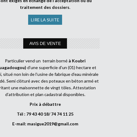
sont exigés en échange de l’acceptation ou du
traitement des dossiers
.
LIRE LA SUITE
AVIS DE VENTE
Particulier vend un terrain borné
à Koubri
uagadougou)
d’une superficie d’un (01) hectare et
, situé non loin de l’usine de fabrique d’eau minérale
dé. Semi clôturé avec des poteaux en béton armé et
ritant une maisonnette de vingt tôles. Attestation
d’attribution et plan cadastral disponibles.
Prix à débattre
Tél : 79 43 40 18/ 74 74 11 25
E-mail:
masigue2019@gmail.com