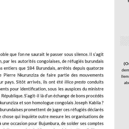
ble que l’on ne saurait le passer sous silence. Il s’agit
lon, par les autorités congolaises, de réfugiés burundais
(O
ns entiers que 184 Burundais, arrêtés depuis quatorze
demi
e Pierre Nkurunziza de faire partie des mouvements
Ilem
r pays. Sitôt arrivés, ils ont été
illico presto
conduits
ab
nts pour identification, sous les auspices du ministre
a République. S’agit-il là d’un échange de bons procédés
 Nkurunziza et son homologue congolais Joseph Kabila ?
s burundaises promettent de juger ces réfugiés déclarés
te chose qui inquiète outre mesure les organisations de
là une occasion pour Bujumbura, de solder ses comptes