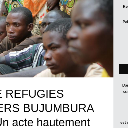
Re
Pai
Dan
E REFUGIES
su
ERS BUJUMBURA
n acte hautement
est