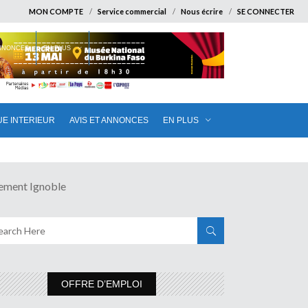
MON COMPTE
Service commercial
Nous écrire
SE CONNECTER
ANNONCES
EN PLUS
UE INTERIEUR
AVIS ET ANNONCES
EN PLUS
ment Ignoble
OFFRE D’EMPLOI