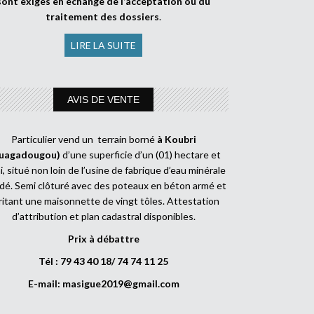
sont exigés en échange de l’acceptation ou du
traitement des dossiers
.
LIRE LA SUITE
AVIS DE VENTE
Particulier vend un terrain borné
à Koubri
uagadougou)
d’une superficie d’un (01) hectare et
, situé non loin de l’usine de fabrique d’eau minérale
dé. Semi clôturé avec des poteaux en béton armé et
ritant une maisonnette de vingt tôles. Attestation
d’attribution et plan cadastral disponibles.
Prix à débattre
Tél : 79 43 40 18/ 74 74 11 25
E-mail:
masigue2019@gmail.com