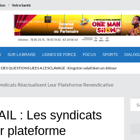
ion
Votre Santé
 BRAISE
LIGNES DE FORCE
FOCUS
SPORTS
DIALOGUE INTERIEUR
AVIS ET 
S
SUR LA BRAISE
LIGNES DE FORCE
FOCUS
SPORTS
DIALOG
 QUESTIONS LIEES A L’ESCLAVAGE : Kingston valait bien un détour
dicats Réactualisent Leur Plateforme Revendicative
L : Les syndicats
ur plateforme