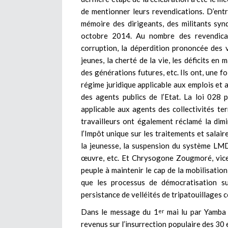
de mentionner leurs revendications. D’entr
mémoire des dirigeants, des militants syn
octobre 2014. Au nombre des revendicati
corruption, la déperdition prononcée des
jeunes, la cherté de la vie, les déficits en
des générations futures, etc. Ils ont, une fo
régime juridique applicable aux emplois et a
des agents publics de l’Etat. La loi 028 
applicable aux agents des collectivités ter
travailleurs ont également réclamé la dim
l’Impôt unique sur les traitements et salair
la jeunesse, la suspension du système LMD
œuvre, etc. Et Chrysogone Zougmoré, vice-p
peuple à maintenir le cap de la mobilisation
que les processus de démocratisation sur
persistance de velléités de tripatouillages
Dans le message du 1
mai lu par Yamba 
er
revenus sur l’insurrection populaire des 30