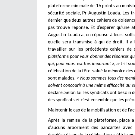
plateforme minimale de 16 points au ministre
sécurité sociale, Pr Augustin Loada. Les tr
dernier que deux autres cahiers de doléanc
pas trouvé réponse. Et d’espérer qu’une att
Augustin Loada a, en réponse à leurs solli
qu’elle sera transmise à qui de droit. Il 
travailler sur les précédents cahiers de
plateforme pour vous donner des réponses qui
qui, pour vous, est très important »
, a-t-il s
célébration de la fête, salué la mémoire des
sont malades.
« Nous sommes tous des membr
doivent concourir à une même efficacité au s
déclaré. Selon lui, les syndicats ont beso
des syndicats et c’est ensemble que les pré
Maintenir le cap de la mobilisation et de l’a
Après la remise de la plateforme, place a
d’aucuns arboraient des pancartes avec 
dernière étape de la célébration a été le me