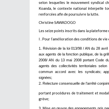
selon lesquelles le mouvement syndical c
Koanda, le contexte national interpelle to
renforcées afin de poursuivre la lutte.
Christine SAWADOGO
Les seize points inscrits dans la plateforme
I . Pour l’amélioration des conditions de vie 
Révision de la loi 013/98 / AN du 28 avril
aux agents de la fonction publique, de la grill
2008/ AN du 13 mai 2008 portant Code du t
agents des collectivités territoriales sel
commun accord avec les syndicats; appli
signées;
Relecture consensuelle de l’arrêté conj
portant procédures de traitement et modalit
grève;
Mise en œuvre des engagements pris par l