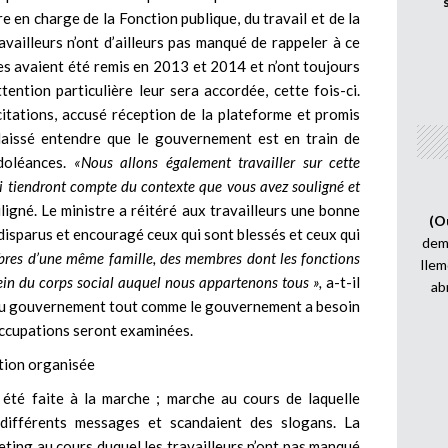
 en charge de la Fonction publique, du travail et de la
availleurs n’ont d’ailleurs pas manqué de rappeler à ce
es avaient été remis en 2013 et 2014 et n’ont toujours
ention particulière leur sera accordée, cette fois-ci.
citations, accusé réception de la plateforme et promis
a laissé entendre que le gouvernement est en train de
 doléances.
«Nous allons également travailler sur cette
 tiendront compte du contexte que vous avez souligné et
ouligné. Le ministre a réitéré aux travailleurs une bonne
(O
 disparus et encouragé ceux qui sont blessés et ceux qui
demi
es d’une même famille, des membres dont les fonctions
Ilem
ein du corps social auquel nous appartenons tous »,
a-t-il
ab
in du gouvernement tout comme le gouvernement a besoin
occupations seront examinées.
ction organisée
 été faite à la marche ; marche au cours de laquelle
différents messages et scandaient des slogans. La
eting au cours duquel les travailleurs n’ont pas manqué