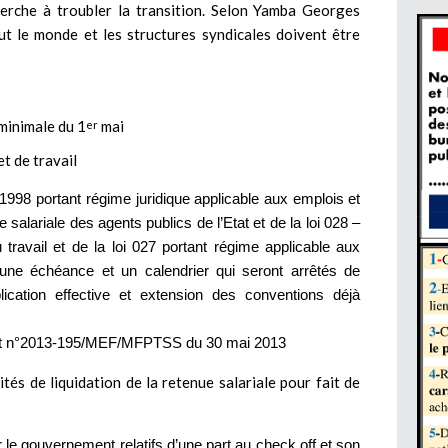
herche à troubler la transition. Selon Yamba Georges
ut le monde et les structures syndicales doivent être
 minimale du 1
mai
er
et de travail
 1998 portant régime juridique applicable aux emplois et
e salariale des agents publics de l’Etat et de la loi 028 –
ravail et de la loi 027 portant régime applicable aux
on une échéance et un calendrier qui seront arrêtés de
cation effective et extension des conventions déjà
oint n°2013-195/MEF/MFPTSS du 30 mai 2013
és de liquidation de la retenue salariale pour fait de
e gouvernement relatifs d’une part au check off et son