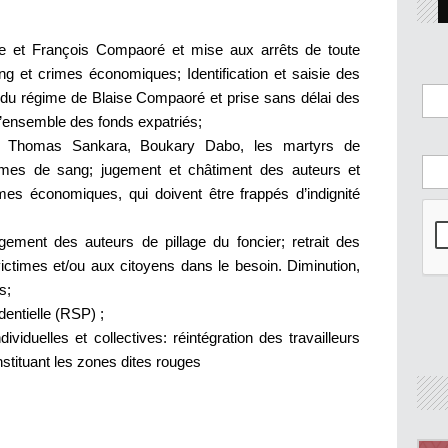
aise et François Compaoré et mise aux arrêts de toute
g et crimes économiques; Identification et saisie des
s du régime de Blaise Compaoré et prise sans délai des
’ensemble des fonds expatriés;
go, Thomas Sankara, Boukary Dabo, les martyrs de
crimes de sang; jugement et châtiment des auteurs et
es économiques, qui doivent être frappés d’indignité
gement des auteurs de pillage du foncier; retrait des
 victimes et/ou aux citoyens dans le besoin. Diminution,
s;
entielle (RSP) ;
viduelles et collectives: réintégration des travailleurs
nstituant les zones dites rouges