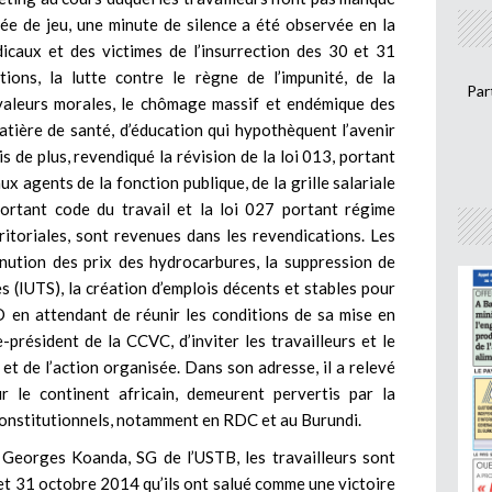
ée de jeu, une minute de silence a été observée en la
dicaux et des victimes de l’insurrection des 30 et 31
ons, la lutte contre le règne de l’impunité, de la
Par
 valeurs morales, le chômage massif et endémique des
 matière de santé, d’éducation qui hypothèquent l’avenir
is de plus, revendiqué la révision de la loi 013, portant
ux agents de la fonction publique, de la grille salariale
portant code du travail et la loi 027 portant régime
ritoriales, sont revenues dans les revendications. Les
inution des prix des hydrocarbures, la suppression de
es (IUTS), la création d’emplois décents et stables pour
 en attendant de réunir les conditions de sa mise en
résident de la CCVC, d’inviter les travailleurs et le
 et de l’action organisée. Dans son adresse, il a relevé
 le continent africain, demeurent pervertis par la
 constitutionnels, notamment en RDC et au Burundi.
Georges Koanda, SG de l’USTB, les travailleurs sont
 et 31 octobre 2014 qu’ils ont salué comme une victoire