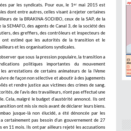
nées par les syndicats. Pour eux, le 1
mai 2015 est
er
es dont entre autres, celles visant à rejeter certaines
ailleurs de la BRAKINA-SODIBO, ceux de la SAP, de la
a SEMAFO, des agents de Canal 3, de la société des
iers, des greffiers, des contrôleurs et inspecteurs de
ls ont estimé que les autorités de la transition et le
ailleurs et les organisations syndicales.
t observer que sous la pression populaire, la transition a
endications politiques importantes du mouvement
 les arrestations de certains animateurs de la IVeme
uivre de façon non sélective et aboutir à des jugements
liés et rendre justice aux victimes des crimes de sang.
rités, de l’avis des travailleurs, n’ont pas effectué une
le. Cela, malgré le budget d’austérité annoncé. Ils ont
transition ont mis six mois avant de déclarer leurs biens.
Tambao jusque-là non élucidé, a été dénoncée par les
’on a certainement pas besoin d’un gouvernement de 27
s en 11 mois. Ils ont par ailleurs rejeté les accusations