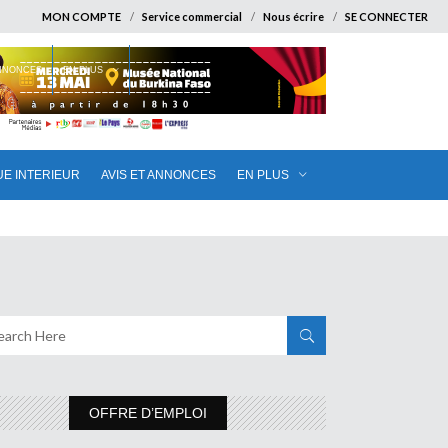
MON COMPTE
Service commercial
Nous écrire
SE CONNECTER
ANNONCES
EN PLUS
UE INTERIEUR
AVIS ET ANNONCES
EN PLUS
OFFRE D’EMPLOI