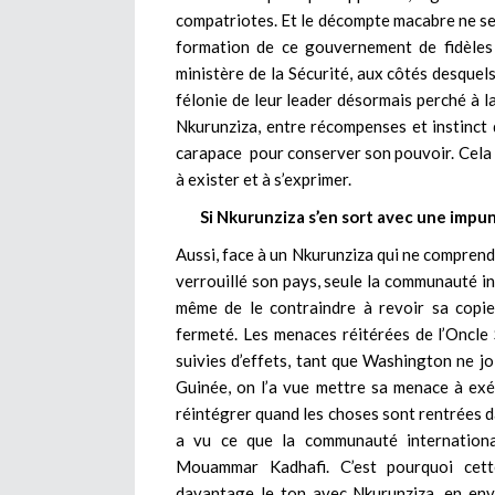
compatriotes. Et le décompte macabre ne semb
formation de ce gouvernement de fidèles
ministère de la Sécurité, aux côtés desquel
félonie de leur leader désormais perché à l
Nkurunziza, entre récompenses et instinct d
carapace pour conserver son pouvoir. Cela n
à exister et à s’exprimer.
Si Nkurunziza s’en sort avec une impunit
Aussi, face à un Nkurunziza qui ne comprend
verrouillé son pays, seule la communauté i
même de le contraindre à revoir sa copie.
fermeté. Les menaces réitérées de l’Oncle
suivies d’effets, tant que Washington ne joi
Guinée, on l’a vue mettre sa menace à ex
réintégrer quand les choses sont rentrées da
a vu ce que la communauté internationa
Mouammar Kadhafi. C’est pourquoi cett
davantage le ton avec Nkurunziza, en envi