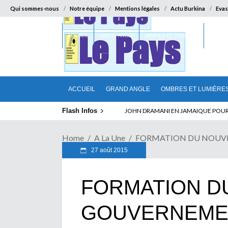
Qui sommes-nous
Notre équipe
Mentions légales
Actu Burkina
Evas
ACCUEIL
GRAND ANGLE
OMBRES ET LUMIÈRES
SUR LA
ACCUEIL
GRAND ANGLE
OMBRES ET LUMIÈRE
Flash Infos
ABSENCE PROLONGEE DE PAUL BIYA 
JOHN DRAMANI EN JAMAIQUE POUR D
Home
A La Une
FORMATION DU NOUVEAU
27 août 2015
FORMATION D
GOUVERNEMEN