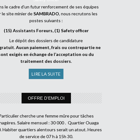
s le cadre d’un futur renforcement de ses équipes
r le site minier de
SAMBRADO
, nous recrutons les
postes suivants :
(15) Assistants Foreurs, (1) Safety officer
Le dépôt des dossiers de candidature
gratuit
.
Aucun paiement, frais ou contrepartie ne
sont exigés en échange de l’acceptation ou du
traitement des dossiers
.
LIRE LA SUITE
OFFRE D’EMPLOI
Particulier cherche une femme mûre pour tâches
agères. Salaire mensuel : 30 000 . Quartier Ouaga
. Habiter quartiers alentours serait un atout. Heures
de service de 07 h à 15h 30.