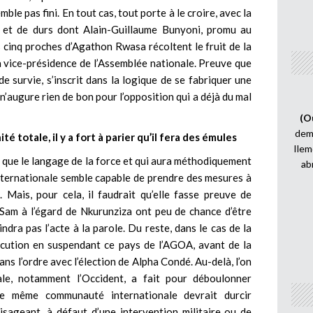
le pas fini. En tout cas, tout porte à le croire, avec la
 et de durs dont Alain-Guillaume Bunyoni, promu au
s cinq proches d’Agathon Rwasa récoltent le fruit de la
a vice-présidence de l’Assemblée nationale. Preuve que
e survie, s’inscrit dans la logique de se fabriquer une
’augure rien de bon pour l’opposition qui a déjà du mal
(O
demi
é totale, il y a fort à parier qu’il fera des émules
Ilem
 que le langage de la force et qui aura méthodiquement
ab
nternationale semble capable de prendre des mesures à
 Mais, pour cela, il faudrait qu’elle fasse preuve de
 Sam à l’égard de Nkurunziza ont peu de chance d’être
ndra pas l’acte à la parole. Du reste, dans le cas de la
écution en suspendant ce pays de l’AGOA, avant de la
ns l’ordre avec l’élection de Alpha Condé. Au-delà, l’on
le, notamment l’Occident, a fait pour déboulonner
e même communauté internationale devrait durcir
sageant, à défaut d’une intervention militaire ou de