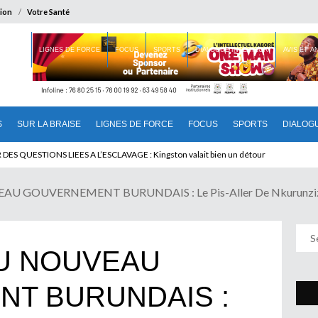
ion
Votre Santé
 BRAISE
LIGNES DE FORCE
FOCUS
SPORTS
DIALOGUE INTERIEUR
AVIS ET 
S
SUR LA BRAISE
LIGNES DE FORCE
FOCUS
SPORTS
DIALOG
DU CAMEROUN : Qui pilote le Cameroun ?
ES QUESTIONS LIEES A L’ESCLAVAGE : Kingston valait bien un détour
 GOUVERNEMENT BURUNDAIS : Le Pis-Aller De Nkurunzi
U NOUVEAU
T BURUNDAIS :