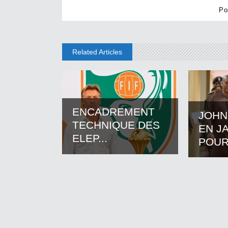
Related Articles
ENCADREMENT
JOHN
TECHNIQUE DES
EN J
ELEP...
POUR.