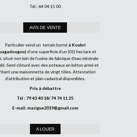
Tél : 64 04 15 00
AVIS DE VENTE
Particulier vend un terrain borné
à Koubri
uagadougou)
d’une superficie d’un (01) hectare et
, situé non loin de l’usine de fabrique d’eau minérale
dé. Semi clôturé avec des poteaux en béton armé et
ritant une maisonnette de vingt tôles. Attestation
d’attribution et plan cadastral disponibles.
Prix à débattre
Tél : 79 43 40 18/ 74 74 11 25
E-mail:
masigue2019@gmail.com
A LOUER