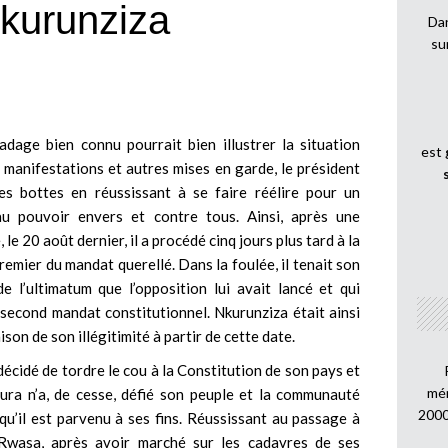
Nkurunziza
Dan
su
adage bien connu pourrait bien illustrer la situation
est
 manifestations et autres mises en garde, le président
es bottes en réussissant à se faire réélire pour un
au pouvoir envers et contre tous. Ainsi, après une
le 20 août dernier, il a procédé cinq jours plus tard à la
mier du mandat querellé. Dans la foulée, il tenait son
de l’ultimatum que l’opposition lui avait lancé et qui
n second mandat constitutionnel. Nkurunziza était ainsi
on de son illégitimité à partir de cette date.
 décidé de tordre le cou à la Constitution de son pays et
mén
ura n’a, de cesse, défié son peuple et la communauté
2000
e qu’il est parvenu à ses fins. Réussissant au passage à
 Rwasa, après avoir marché sur les cadavres de ses