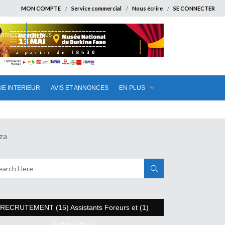
MON COMPTE
Service commercial
Nous écrire
SE CONNECTER
ANNONCES
EN PLUS
UE INTERIEUR
AVIS ET ANNONCES
EN PLUS
za
RECRUTEMENT (15) Assistants Foreurs et (1)
Safety officer