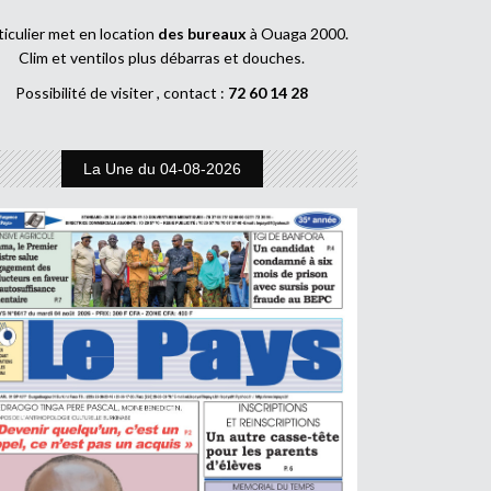
ticulier met en location
des bureaux
à Ouaga 2000.
Clim et ventilos plus débarras et douches.
Possibilité de visiter , contact :
72 60 14 28
La Une du 04-08-2026