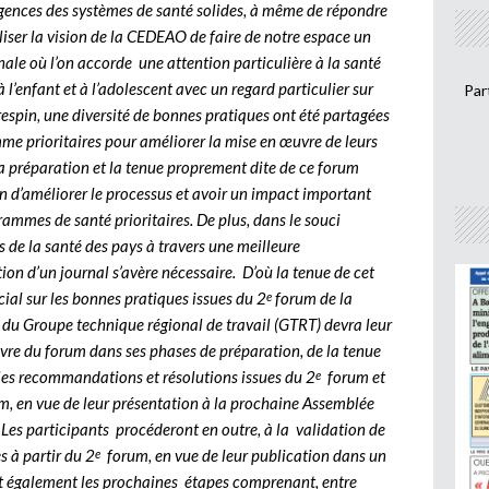
xigences des systèmes de santé solides, à même de répondre
liser la vision de la CEDEAO de faire de notre espace un
nale où l’on accorde une attention particulière à la santé
l’enfant et à l’adolescent avec un regard particulier sur
Par
espin, une diversité de bonnes pratiques ont été partagées
omme prioritaires pour améliorer la mise en œuvre de leurs
a préparation et la tenue proprement dite de ce forum
in d’améliorer le processus et avoir un impact important
rammes de santé prioritaires. De plus, dans le souci
s de la santé des pays à travers une meilleure
on d’un journal s’avère nécessaire. D’où la tenue de cet
écial sur les bonnes pratiques issues du 2
forum de la
e
du Groupe technique régional de travail (GTRT) devra leur
vre du forum dans ses phases de préparation, de la tenue
les recommandations et résolutions issues du 2
forum et
e
, en vue de leur présentation à la prochaine Assemblée
 Les participants procéderont en outre, à la validation de
s à partir du 2
forum, en vue de leur publication dans un
e
nt également les prochaines étapes comprenant, entre