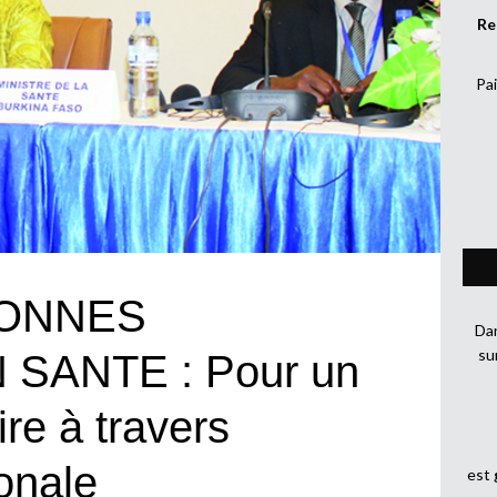
Re
Pai
BONNES
Dan
su
SANTE : Pour un
re à travers
ionale
est