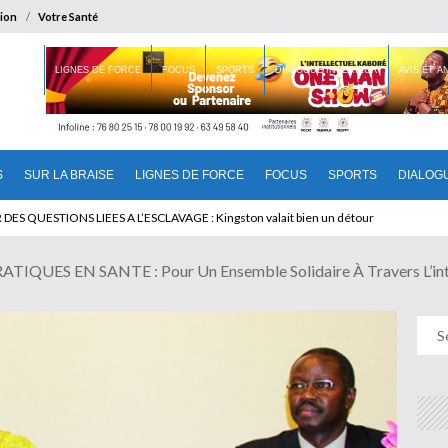
ion
Votre Santé
 BRAISE
LIGNES DE FORCE
FOCUS
SPORTS
DIALOGUE INTERIEUR
AVIS ET 
S
SUR LA BRAISE
LIGNES DE FORCE
FOCUS
SPORTS
DIALOG
T BENINOIS : Quand Patrice quitte le pouvoir sans partir !
UES EN SANTE : Pour Un Ensemble Solidaire À Travers L’inté