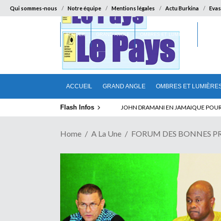
Qui sommes-nous
Notre équipe
Mentions légales
Actu Burkina
Evas
ACCUEIL
GRAND ANGLE
OMBRES ET LUMIÈRES
SUR LA
ACCUEIL
GRAND ANGLE
OMBRES ET LUMIÈRE
Flash Infos
ELECTION DE TALON A LA TETE DU SENA
Home
A La Une
FORUM DES BONNES PRATIQ