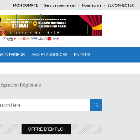
MON COMPTE
Service commercial
Nous écrire
SE CONNECTER
ANNONCES
EN PLUS
UE INTERIEUR
AVIS ET ANNONCES
EN PLUS
gration Régionale
OFFRE D’EMPLOI