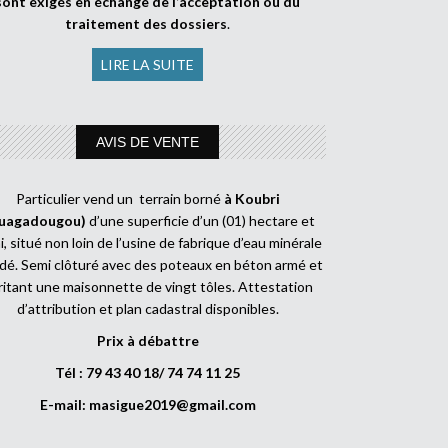
sont exigés en échange de l’acceptation ou du
traitement des dossiers
.
LIRE LA SUITE
AVIS DE VENTE
Particulier vend un terrain borné
à Koubri
uagadougou)
d’une superficie d’un (01) hectare et
, situé non loin de l’usine de fabrique d’eau minérale
dé. Semi clôturé avec des poteaux en béton armé et
ritant une maisonnette de vingt tôles. Attestation
d’attribution et plan cadastral disponibles.
Prix à débattre
Tél : 79 43 40 18/ 74 74 11 25
E-mail:
masigue2019@gmail.com