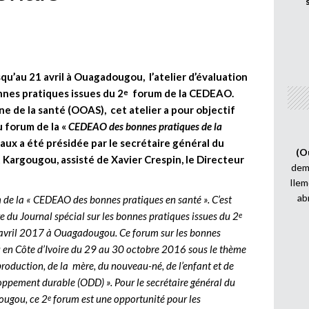
jusqu’au 21 avril à Ouagadougou, l’atelier d’évaluation
onnes pratiques issues du 2
forum de la CEDEAO.
e
ne de la santé (OOAS), cet atelier a pour objectif
u forum de la «
CEDEAO des bonnes pratiques de la
aux a été présidée par le secrétaire général du
(O
 Kargougou, assisté de Xavier Crespin, le Directeur
demi
Ilem
ab
 de la « CEDEAO des bonnes pratiques en santé ». C’est
ure du Journal spécial sur les bonnes pratiques issues du 2
e
avril 2017 à Ouagadougou. Ce forum sur les bonnes
tenu en Côte d’Ivoire du 29 au 30 octobre 2016 sous le thème
production, de la mère, du nouveau-né, de l’enfant et de
loppement durable (ODD) ». Pour le secrétaire général du
ougou, ce 2
forum est une opportunité pour les
e