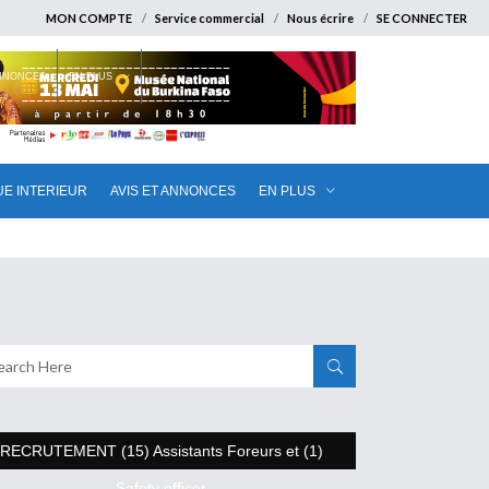
MON COMPTE
Service commercial
Nous écrire
SE CONNECTER
ANNONCES
EN PLUS
UE INTERIEUR
AVIS ET ANNONCES
EN PLUS
RECRUTEMENT (15) Assistants Foreurs et (1)
Safety officer