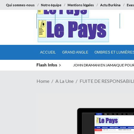
Qui sommes-nous
Notre équipe
Mentions légales
Actu Burkina
Evas
ACCUEIL
GRAND ANGLE
OMBRES ET LUMIÈRES
SUR LA
ACCUEIL
GRAND ANGLE
OMBRES ET LUMIÈRE
Flash Infos
ELECTION DE TALON A LA TETE DU SENA
Home
A La Une
FUITE DE RESPONSABILITES 