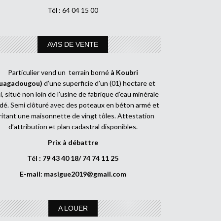
Tél : 64 04 15 00
AVIS DE VENTE
Particulier vend un terrain borné
à Koubri
uagadougou)
d’une superficie d’un (01) hectare et
, situé non loin de l’usine de fabrique d’eau minérale
dé. Semi clôturé avec des poteaux en béton armé et
ritant une maisonnette de vingt tôles. Attestation
d’attribution et plan cadastral disponibles.
Prix à débattre
Tél : 79 43 40 18/ 74 74 11 25
E-mail:
masigue2019@gmail.com
A LOUER