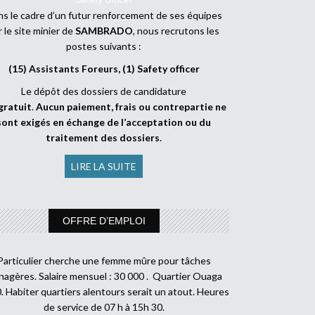
s le cadre d’un futur renforcement de ses équipes
r le site minier de
SAMBRADO
, nous recrutons les
postes suivants :
(15) Assistants Foreurs, (1) Safety officer
Le dépôt des dossiers de candidature
gratuit
.
Aucun paiement, frais ou contrepartie ne
sont exigés en échange de l’acceptation ou du
traitement des dossiers
.
LIRE LA SUITE
OFFRE D’EMPLOI
Particulier cherche une femme mûre pour tâches
agères. Salaire mensuel : 30 000 . Quartier Ouaga
. Habiter quartiers alentours serait un atout. Heures
de service de 07 h à 15h 30.