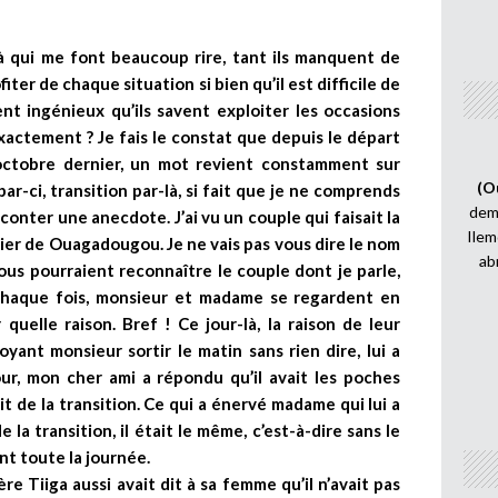
là qui me font beaucoup rire, tant ils manquent de
iter de chaque situation si bien qu’il est difficile de
ent ingénieux qu’ils savent exploiter les occasions
 exactement ? Je fais le constat que depuis le départ
octobre dernier, un mot revient constamment sur
(O
par-ci, transition par-là, si fait que je ne comprends
demi
aconter une anecdote. J’ai vu un couple qui faisait la
Ilem
tier de Ouagadougou. Je ne vais pas vous dire le nom
ab
ous pourraient reconnaître le couple dont je parle,
. Chaque fois, monsieur et madame se regardent en
quelle raison. Bref ! Ce jour-là, la raison de leur
yant monsieur sortir le matin sans rien dire, lui a
ur, mon cher ami a répondu qu’il avait les poches
t de la transition. Ce qui a énervé madame qui lui a
a transition, il était le même, c’est-à-dire sans le
nt toute la journée.
e Tiiga aussi avait dit à sa femme qu’il n’avait pas