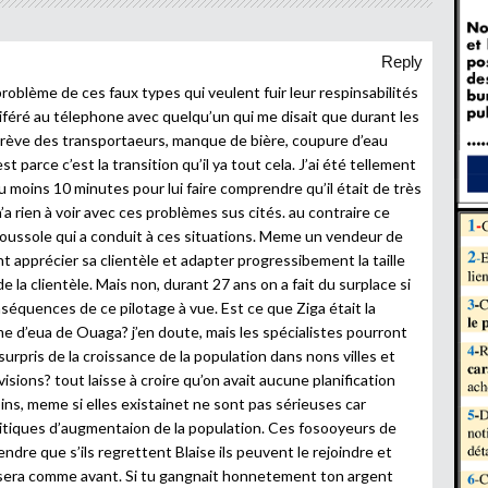
Reply
problème de ces faux types qui veulent fuir leur respinsabilités
vociféré au télephone avec quelqu’un qui me disait que durant les
 grève des transportaeurs, manque de bière, coupure d’eau
t parce c’est la transition qu’il ya tout cela. J’ai été tellement
u moins 10 minutes pour lui faire comprendre qu’il était de très
n’a rien à voir avec ces problèmes sus cités. au contraire ce
boussole qui a conduit à ces situations. Meme un vendeur de
 apprécier sa clientèle et adapter progressibement la taille
 la clientèle. Mais non, durant 27 ans on a fait du surplace si
nséquences de ce pilotage à vue. Est ce que Ziga était la
e d’eua de Ouaga? j’en doute, mais les spécialistes pourront
urpris de la croissance de la population dans nons villes et
sions? tout laisse à croire qu’on avait aucune planification
ins, meme si elles existainet ne sont pas sérieuses car
ritiques d’augmentaion de la population. Ces fosooyeurs de
ndre que s’ils regrettent Blaise ils peuvent le rejoindre et
ne sera comme avant. Si tu gangnait honnetement ton argent