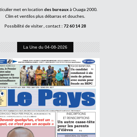
ticulier met en location
des bureaux
à Ouaga 2000.
Clim et ventilos plus débarras et douches.
Possibilité de visiter , contact :
72 60 14 28
La Une du 04-08-2026