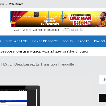
ion
Votre Santé
 BRAISE
LIGNES DE FORCE
FOCUS
SPORTS
DIALOGUE INTERIEUR
AVIS ET 
S
SUR LA BRAISE
LIGNES DE FORCE
FOCUS
SPORTS
DIALOG
T BENINOIS : Quand Patrice quitte le pouvoir sans partir !
: Eh Dieu, Laissez La Transition Tranquille !