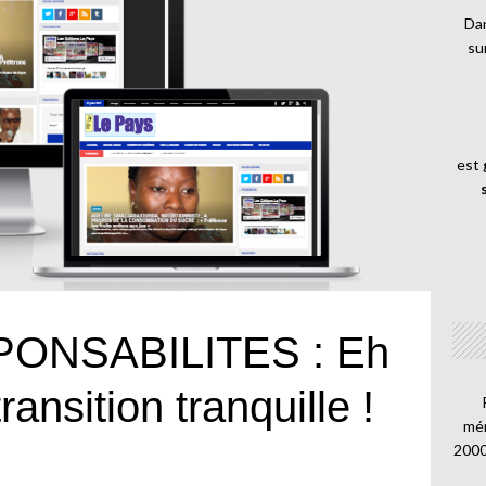
Dan
su
est
PONSABILITES : Eh
ransition tranquille !
mén
2000