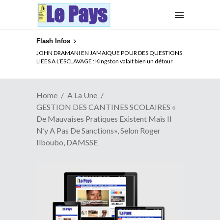
Flash Infos
ELECTION DE TALON A LA TETE DU SENAT BENINOIS :
JOHN DRAMANI EN JAMAIQUE POUR DES QUESTIONS
Quand Patrice quitte le pouvoir sans partir !
LIEES A L’ESCLAVAGE : Kingston valait bien un détour
Home
A La Une
GESTION DES CANTINES SCOLAIRES «
De Mauvaises Pratiques Existent Mais Il
N’y A Pas De Sanctions», Selon Roger
Ilboubo, DAMSSE