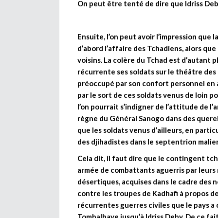
On peut être tenté de dire que Idriss De
Ensuite, l’on peut avoir l’impression que 
d’abord l’affaire des Tchadiens, alors que
voisins. La colère du Tchad est d’autant p
récurrente ses soldats sur le théâtre des
préoccupé par son confort personnel en a
par le sort de ces soldats venus de loin po
l’on pourrait s’indigner de l’attitude de 
règne du Général Sanogo dans des querell
que les soldats venus d’ailleurs, en partic
des djihadistes dans le septentrion malie
Cela dit, il faut dire que le contingent t
armée de combattants aguerris par leurs 
désertiques, acquises dans le cadre des 
contre les troupes de Kadhafi à propos de 
récurrentes guerres civiles que le pays 
Tombalbaye jusqu’à Idriss Deby. De ce fait