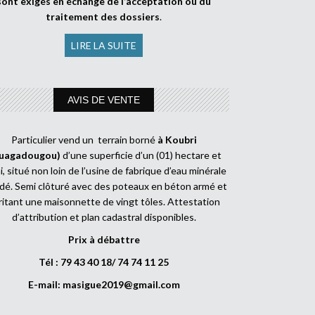
sont exigés en échange de l’acceptation ou du
traitement des dossiers
.
LIRE LA SUITE
AVIS DE VENTE
Particulier vend un terrain borné
à Koubri
uagadougou)
d’une superficie d’un (01) hectare et
, situé non loin de l’usine de fabrique d’eau minérale
dé. Semi clôturé avec des poteaux en béton armé et
ritant une maisonnette de vingt tôles. Attestation
d’attribution et plan cadastral disponibles.
Prix à débattre
Tél : 79 43 40 18/ 74 74 11 25
E-mail:
masigue2019@gmail.com