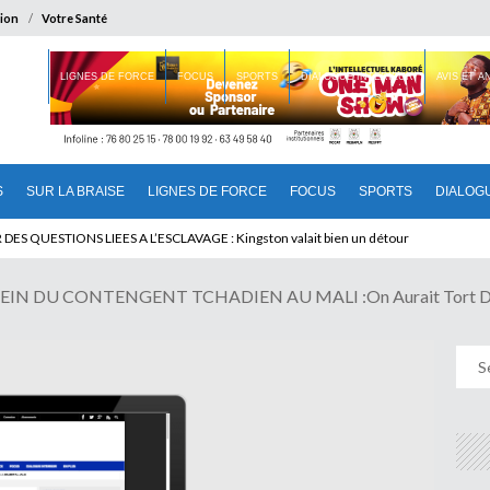
ion
Votre Santé
 BRAISE
LIGNES DE FORCE
FOCUS
SPORTS
DIALOGUE INTERIEUR
AVIS ET 
S
SUR LA BRAISE
LIGNES DE FORCE
FOCUS
SPORTS
DIALOG
T BENINOIS : Quand Patrice quitte le pouvoir sans partir !
N DU CONTENGENT TCHADIEN AU MALI :On Aurait Tort De 