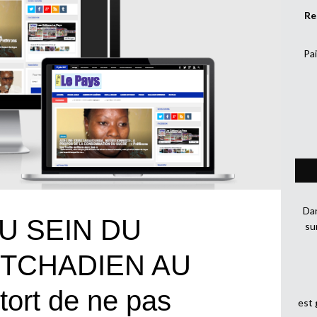
Re
Pai
Dan
U SEIN DU
su
TCHADIEN AU
tort de ne pas
est