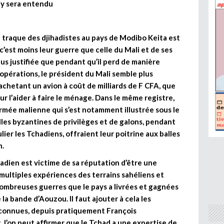
by sera entendu
la traque des djihadistes au pays de Modibo Keita est
 c’est moins leur guerre que celle du Mali et de ses
lus justifiée que pendant qu’il perd de manière
 opérations, le président du Mali semble plus
chetant un avion à coût de milliards de F CFA, que
ur l’aider à faire le ménage. Dans le même registre,
l’armée malienne qui s’est notamment illustrée sous le
es byzantines de privilèges et de galons, pendant
ulier les Tchadiens, offraient leur poitrine aux balles
n.
chadien est victime de sa réputation d’être une
multiples expériences des terrains sahéliens et
nombreuses guerres que le pays a livrées et gagnées
la bande d’Aouzou. Il faut ajouter à cela les
a connues, depuis pratiquement François
, l’on peut affirmer que le Tchad a une expertise de