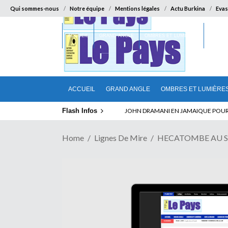
Qui sommes-nous
Notre équipe
Mentions légales
Actu Burkina
Evas
ACCUEIL
GRAND ANGLE
OMBRES ET LUMIÈRES
SUR LA
ACCUEIL
GRAND ANGLE
OMBRES ET LUMIÈRE
Flash Infos
ELECTION DE TALON A LA TETE DU SENA
Home
Lignes De Mire
HECATOMBE AU SEI