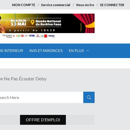
MON COMPTE
Service commercial
Nous écrire
SE CONNECTER
ANNONCES
EN PLUS
UE INTERIEUR
AVIS ET ANNONCES
EN PLUS
Ne Pas Écouter Deby
OFFRE D’EMPLOI