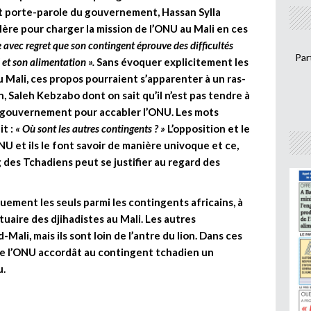
et porte-parole du gouvernement, Hassan Sylla
illère pour charger la mission de l’ONU au Mali en ces
avec regret que son contingent éprouve des difficultés
Par
 et son alimentation ».
Sans évoquer explicitement les
 Mali, ces propos pourraient s’apparenter à un ras-
n, Saleh Kebzabo dont on sait qu’il n’est pas tendre à
 le gouvernement pour accabler l’ONU. Les mots
it :
« Où sont les autres
contingents ? »
L’opposition et le
U et ils le font savoir de manière univoque et ce,
des Tchadiens peut se justifier au regard des
uement les seuls parmi les contingents africains, à
uaire des djihadistes au Mali. Les autres
ali, mais ils sont loin de l’antre du lion. Dans ces
que l’ONU accordât au contingent tchadien un
u.