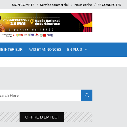
MON COMPTE
Service commercial
Nous écrire
SE CONNECTER
ANNONCES
EN PLUS
UE INTERIEUR
AVIS ET ANNONCES
EN PLUS
OFFRE D’EMPLOI