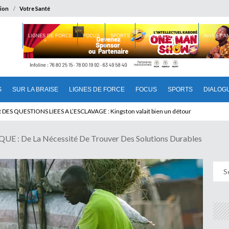
ion
Votre Santé
 BRAISE
LIGNES DE FORCE
FOCUS
SPORTS
DIALOGUE INTERIEUR
AVIS ET 
S
SUR LA BRAISE
LIGNES DE FORCE
FOCUS
SPORTS
DIALOG
T BENINOIS : Quand Patrice quitte le pouvoir sans partir !
: De La Nécessité De Trouver Des Solutions Durables