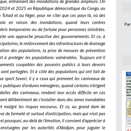
rique, entraînant des inondations de grandes ampleurs. On
 de 2024 et 2025 en République démocratique du Congo, au
 Tchad et au Niger, pour ne citer que ces pays-là, où des
école en raison des inondations, quand leurs centres
Par
abris temporaires ou de fortune pour personnes sinistrées.
essite une approche proactive des gouvernements. Et ce, à
icipatoires, le renforcement des infrastructures de drainage
isation des populations, la prise de mesures de prévention
et à protéger les populations vulnérables. Toujours est-il
uements coupables des pouvoirs publics à leurs devoirs
s sont partagées. Et à côté des populations qui ont fait de
ur sport favori, il y a ceux qui prennent les caniveaux de
s publiques d’ordures ménagères, quand certains n’érigent
lles des caniveaux, rendant leur accès difficile en cas
sent délibérément de s’installer dans des zones inondables
et malgré les risques encourus. Et ce, au grand dam de
ve de fermeté et surtout d’anticipation, mais qui n’est pas
est pourquoi, au-delà de l’émotion, il convient d’apprécier à
s envisagées par les autorités d’Abidjan, pour juguler le