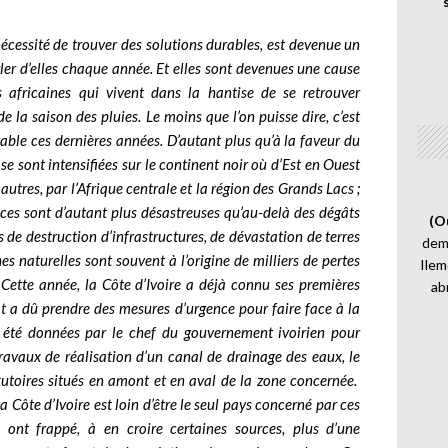
écessité de trouver des solutions durables, est devenue un
arler d’elles chaque année. Et elles sont devenues une cause
africaines qui vivent dans la hantise de se retrouver
e la saison des pluies. Le moins que l’on puisse dire, c’est
able ces dernières années. D’autant plus qu’à la faveur du
e sont intensifiées sur le continent noir où d’Est en Ouest
autres, par l’Afrique centrale et la région des Grands Lacs ;
ces sont d’autant plus désastreuses qu’au-delà des dégâts
(O
 de destruction d’infrastructures, de dévastation de terres
demi
es naturelles sont souvent à l’origine de milliers de pertes
Ilem
 Cette année, la Côte d’Ivoire a déjà connu ses premières
ab
t a dû prendre des mesures d’urgence pour faire face à la
t été données par le chef du gouvernement ivoirien pour
travaux de réalisation d’un canal de drainage des eaux, le
xutoires situés en amont et en aval de la zone concernée.
a Côte d’Ivoire est loin d’être le seul pays concerné par ces
i ont frappé, à en croire certaines sources, plus d’une