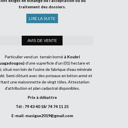
sont exigés en échange de l’acceptation ou du
traitement des dossiers
.
LIRE LA SUITE
AVIS DE VENTE
Particulier vend un terrain borné
à Koubri
uagadougou)
d’une superficie d’un (01) hectare et
, situé non loin de l’usine de fabrique d’eau minérale
dé. Semi clôturé avec des poteaux en béton armé et
ritant une maisonnette de vingt tôles. Attestation
d’attribution et plan cadastral disponibles.
Prix à débattre
Tél : 79 43 40 18/ 74 74 11 25
E-mail:
masigue2019@gmail.com