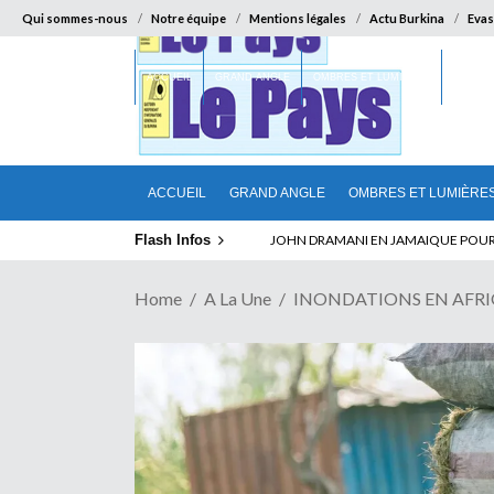
Qui sommes-nous
Notre équipe
Mentions légales
Actu Burkina
Evas
ACCUEIL
GRAND ANGLE
OMBRES ET LUMIÈRES
SUR LA
ACCUEIL
GRAND ANGLE
OMBRES ET LUMIÈRE
Flash Infos
ELECTION DE TALON A LA TETE DU SENA
Home
A La Une
INONDATIONS EN AFRIQUE 