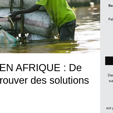
Re
Pai
EN AFRIQUE : De
Dan
trouver des solutions
su
est