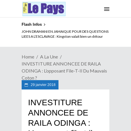
Flash Infos
ELECTION DE TALON A LA TETE DU SENAT BENINOIS :
JOHN DRAMANI EN JAMAIQUE POUR DES QUESTIONS
Quand Patrice quitte le pouvoir sans partir !
LIEES A L’ESCLAVAGE : Kingston valait bien un détour
Home
A La Une
INVESTITURE ANNONCEE DE RAILA
ODINGA : L’opposant File-T-Il Du Mauvais
Coton ?
29 janvier 2018
INVESTITURE
ANNONCEE DE
RAILA ODINGA :