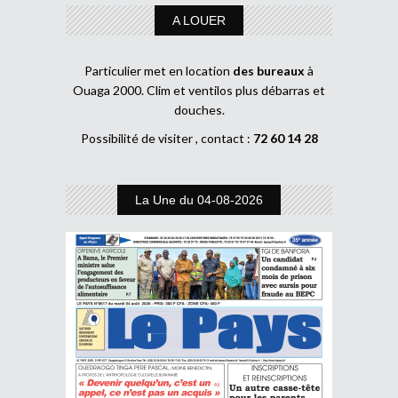
A LOUER
Particulier met en location
des bureaux
à
Ouaga 2000. Clim et ventilos plus débarras et
douches.
Possibilité de visiter , contact :
72 60 14 28
La Une du 04-08-2026