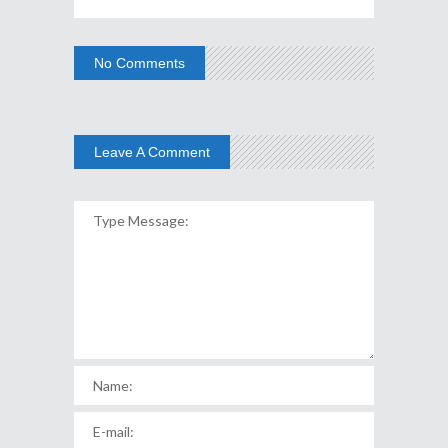
No Comments
Leave A Comment