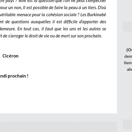
re pays ? Telle est la question que l’on ne peut s’empêcher
ur un non, il est possible de faire la peau à un tiers. D’où
 véritable menace pour la cohésion sociale ? Les Burkinabè
t de questions auxquelles il est difficile d’apporter des
demeure. En tout cas, il faut que les uns et les autres se
t de s’arroger le droit de vie ou de mort sur son prochain.
(O
Cicéron
demi
Ilem
ab
undi prochain !