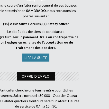
s le cadre d’un futur renforcement de ses équipes
r le site minier de
SAMBRADO
, nous recrutons les
postes suivants :
(15) Assistants Foreurs, (1) Safety officer
Le dépôt des dossiers de candidature
gratuit
.
Aucun paiement, frais ou contrepartie ne
sont exigés en échange de l’acceptation ou du
traitement des dossiers
.
LIRE LA SUITE
OFFRE D’EMPLOI
Particulier cherche une femme mûre pour tâches
agères. Salaire mensuel : 30 000 . Quartier Ouaga
. Habiter quartiers alentours serait un atout. Heures
de service de 07 h à 15h 30.