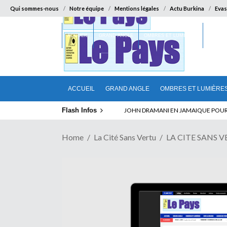
Qui sommes-nous
Notre équipe
Mentions légales
Actu Burkina
Evas
ACCUEIL
GRAND ANGLE
OMBRES ET LUMIÈRES
SUR LA
ACCUEIL
GRAND ANGLE
OMBRES ET LUMIÈRE
Flash Infos
ELECTION DE TALON A LA TETE DU SEN
JOHN DRAMANI EN JAMAIQUE POUR D
Home
La Cité Sans Vertu
LA CITE SANS 