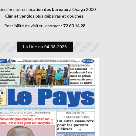
ticulier met en location
des bureaux
à Ouaga 2000.
Clim et ventilos plus débarras et douches.
Possibilité de visiter , contact :
72 60 14 28
La Une du 04-08-2026