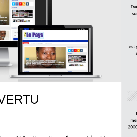
Dan
su
est
 VERTU
mén
2000