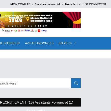
MON COMPTE
Service commercial
Nous écrire
SE CONNECTER
ANNONCES
EN PLUS
UE INTERIEUR
AVIS ET ANNONCES
EN PLUS
RECRUTEMENT (15) Assistants Foreurs et (1)
Safety officer