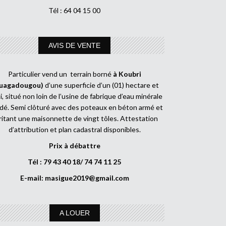
Tél : 64 04 15 00
AVIS DE VENTE
Particulier vend un terrain borné
à Koubri
uagadougou)
d’une superficie d’un (01) hectare et
, situé non loin de l’usine de fabrique d’eau minérale
dé. Semi clôturé avec des poteaux en béton armé et
ritant une maisonnette de vingt tôles. Attestation
d’attribution et plan cadastral disponibles.
Prix à débattre
Tél : 79 43 40 18/ 74 74 11 25
E-mail:
masigue2019@gmail.com
A LOUER