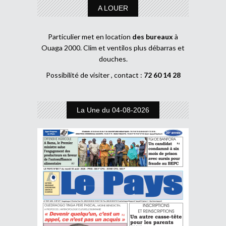
A LOUER
Particulier met en location
des bureaux
à
Ouaga 2000. Clim et ventilos plus débarras et
douches.
Possibilité de visiter , contact :
72 60 14 28
La Une du 04-08-2026