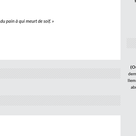
 du pain à qui meurt de soif. »
(O
demi
Ilem
ab