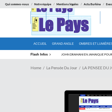
Qui sommes-nous
Notre équipe
Mentions légales
Actu Burkina
Evas
ACCUEIL
GRAND ANGLE
OMBRES ET LUMIÈRES
SUR LA
ACCUEIL
GRAND ANGLE
OMBRES ET LUMIÈRE
Flash Infos
ELECTION DE TALON A LA TETE DU SENA
Home
La Pensée Du Jour
LA PENSEE DU 