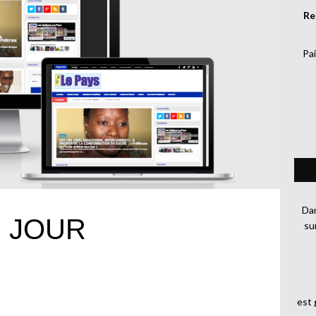
Re
Pai
Dan
U JOUR
su
est