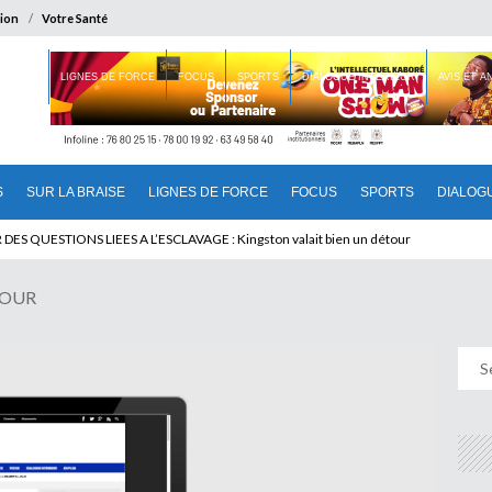
ion
Votre Santé
 BRAISE
LIGNES DE FORCE
FOCUS
SPORTS
DIALOGUE INTERIEUR
AVIS ET 
S
SUR LA BRAISE
LIGNES DE FORCE
FOCUS
SPORTS
DIALOG
T BENINOIS : Quand Patrice quitte le pouvoir sans partir !
JOUR