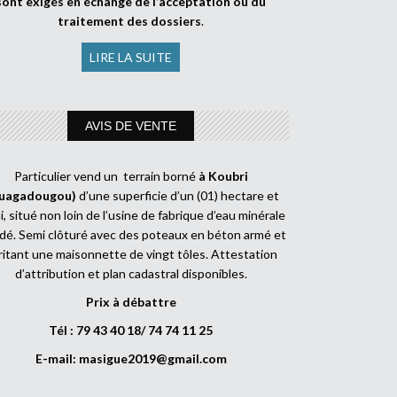
sont exigés en échange de l’acceptation ou du
traitement des dossiers
.
LIRE LA SUITE
AVIS DE VENTE
Particulier vend un terrain borné
à Koubri
uagadougou)
d’une superficie d’un (01) hectare et
, situé non loin de l’usine de fabrique d’eau minérale
dé. Semi clôturé avec des poteaux en béton armé et
ritant une maisonnette de vingt tôles. Attestation
d’attribution et plan cadastral disponibles.
Prix à débattre
Tél : 79 43 40 18/ 74 74 11 25
E-mail:
masigue2019@gmail.com