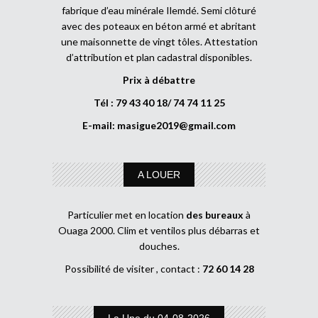
fabrique d’eau minérale Ilemdé. Semi clôturé
avec des poteaux en béton armé et abritant
une maisonnette de vingt tôles. Attestation
d’attribution et plan cadastral disponibles.
Prix à débattre
Tél : 79 43 40 18/ 74 74 11 25
E-mail:
masigue2019@gmail.com
A LOUER
Particulier met en location
des bureaux
à
Ouaga 2000. Clim et ventilos plus débarras et
douches.
Possibilité de visiter , contact :
72 60 14 28
La Une du 04-08-2026