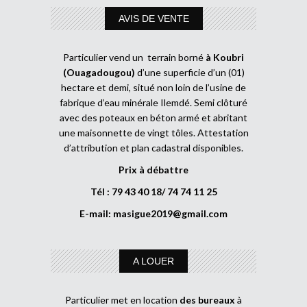
AVIS DE VENTE
Particulier vend un terrain borné
à Koubri
(Ouagadougou)
d’une superficie d’un (01)
hectare et demi, situé non loin de l’usine de
fabrique d’eau minérale Ilemdé. Semi clôturé
avec des poteaux en béton armé et abritant
une maisonnette de vingt tôles. Attestation
d’attribution et plan cadastral disponibles.
Prix à débattre
Tél : 79 43 40 18/ 74 74 11 25
E-mail:
masigue2019@gmail.com
A LOUER
Particulier met en location
des bureaux
à