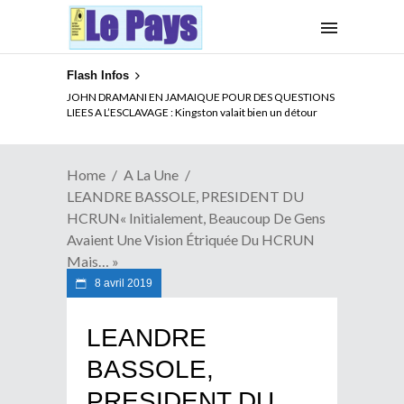
Flash Infos
ELECTION DE TALON A LA TETE DU SENAT BENINOIS :
JOHN DRAMANI EN JAMAIQUE POUR DES QUESTIONS
Quand Patrice quitte le pouvoir sans partir !
LIEES A L’ESCLAVAGE : Kingston valait bien un détour
Home
A La Une
LEANDRE BASSOLE, PRESIDENT DU
HCRUN« Initialement, Beaucoup De Gens
Avaient Une Vision Étriquée Du HCRUN
Mais… »
8 avril 2019
LEANDRE
BASSOLE,
PRESIDENT DU