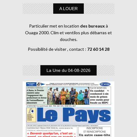
A LOUER
Particulier met en location
des bureaux
à
Ouaga 2000. Clim et ventilos plus débarras et
douches.
Possibilité de visiter , contact :
72 60 14 28
La Une du 04-08-2026