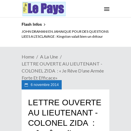
Flash Infos
ELECTION DE TALON A LA TETE DU SENAT BENINOIS :
Quand Patrice quitte le pouvoir sans partir !
Home
A La Une
LETTRE OUVERTE AU LIEUTENANT -
COLONEL ZIDA : « Je Rêve D’une Armée
Forte Et Efficace»
6 novembre 2014
LETTRE OUVERTE
AU LIEUTENANT -
COLONEL ZIDA :