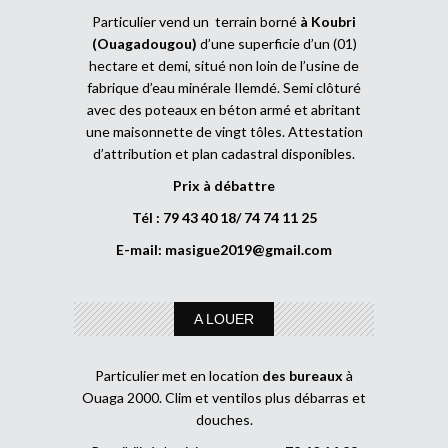
Particulier vend un terrain borné
à Koubri
(Ouagadougou)
d’une superficie d’un (01)
hectare et demi, situé non loin de l’usine de
fabrique d’eau minérale Ilemdé. Semi clôturé
avec des poteaux en béton armé et abritant
une maisonnette de vingt tôles. Attestation
d’attribution et plan cadastral disponibles.
Prix à débattre
Tél : 79 43 40 18/ 74 74 11 25
E-mail:
masigue2019@gmail.com
A LOUER
Particulier met en location
des bureaux
à
Ouaga 2000. Clim et ventilos plus débarras et
douches.