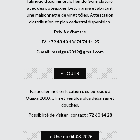
fabrique d’eau minérale Ilemdé. Semi clôturé
avec des poteaux en béton armé et abritant
une maisonnette de vingt tôles. Attestation
d’attribution et plan cadastral disponibles.
Prix à débattre
Tél : 79 43 40 18/ 74 74 11 25
E-mail:
masigue2019@gmail.com
A LOUER
Particulier met en location
des bureaux
à
Ouaga 2000. Clim et ventilos plus débarras et
douches.
Possibilité de visiter , contact :
72 60 14 28
La Une du 04-08-2026