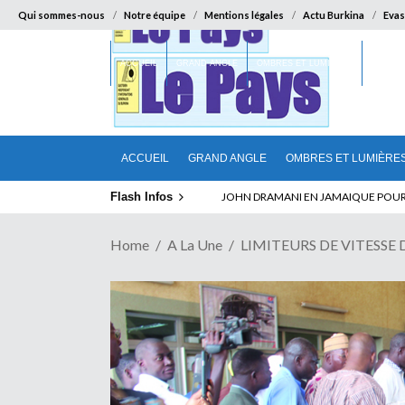
Qui sommes-nous
Notre équipe
Mentions légales
Actu Burkina
Evas
ACCUEIL
GRAND ANGLE
OMBRES ET LUMIÈRES
SUR LA
ACCUEIL
GRAND ANGLE
OMBRES ET LUMIÈRE
Flash Infos
ELECTION DE TALON A LA TETE DU SENA
Home
A La Une
LIMITEURS DE VITESSE DE