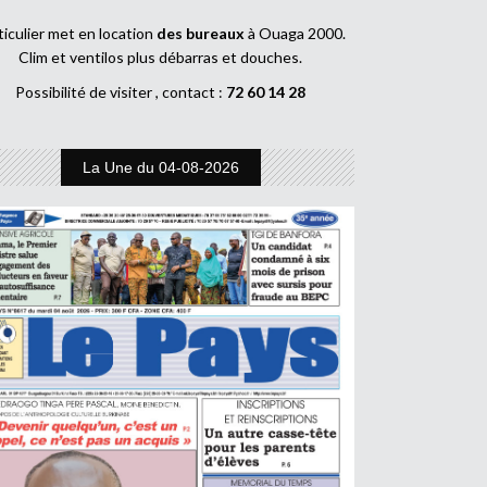
ticulier met en location
des bureaux
à Ouaga 2000.
Clim et ventilos plus débarras et douches.
Possibilité de visiter , contact :
72 60 14 28
La Une du 04-08-2026