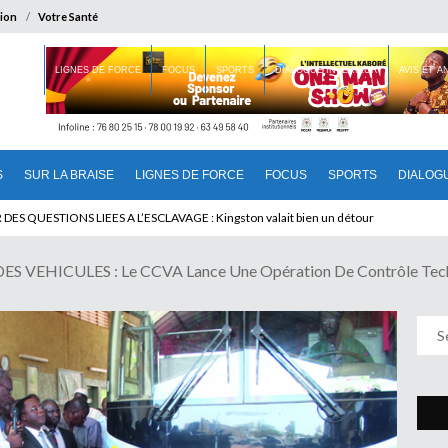
ion
Votre Santé
 BRAISE
LIGNES DE FORCE
FOCUS
SPORTS
DIALOGUE INTERIEUR
AVIS ET 
S
SUR LA BRAISE
LIGNES DE FORCE
FOCUS
SPORTS
DIALOG
T BENINOIS : Quand Patrice quitte le pouvoir sans partir !
S VEHICULES : Le CCVA Lance Une Opération De Contrôle Tec