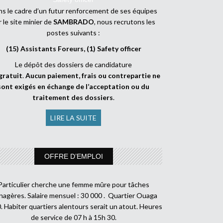
s le cadre d’un futur renforcement de ses équipes
r le site minier de
SAMBRADO
, nous recrutons les
postes suivants :
(15) Assistants Foreurs, (1) Safety officer
Le dépôt des dossiers de candidature
gratuit
.
Aucun paiement, frais ou contrepartie ne
sont exigés en échange de l’acceptation ou du
traitement des dossiers
.
LIRE LA SUITE
OFFRE D’EMPLOI
Particulier cherche une femme mûre pour tâches
agères. Salaire mensuel : 30 000 . Quartier Ouaga
. Habiter quartiers alentours serait un atout. Heures
de service de 07 h à 15h 30.