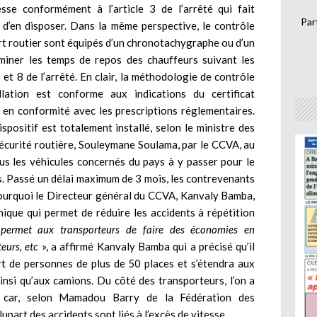
esse conformément à l’article 3 de l’arrêté qui fait
Par
 d’en disposer. Dans la même perspective, le contrôle
ort routier sont équipés d’un chronotachygraphe ou d’un
iner les temps de repos des chauffeurs suivant les
et 8 de l’arrêté. En clair, la méthodologie de contrôle
allation est conforme aux indications du certificat
t en conformité avec les prescriptions réglementaires.
spositif est totalement installé, selon le ministre des
 sécurité routière, Souleymane Soulama, par le CCVA, au
ous les véhicules concernés du pays à y passer pour le
ons. Passé un délai maximum de 3 mois, les contrevenants
pourquoi le Directeur général du CCVA, Kanvaly Bamba,
nique qui permet de réduire les accidents à répétition
permet aux transporteurs de faire des économies en
eurs, etc
», a affirmé Kanvaly Bamba qui a précisé qu’il
rt de personnes de plus de 50 places et s’étendra aux
insi qu’aux camions. Du côté des transporteurs, l’on a
se car, selon Mamadou Barry de la Fédération des
upart des accidents sont liés à l’excès de vitesse.