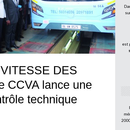
Dan
su
est
 VITESSE DES
e CCVA lance une
trôle technique
mén
2000