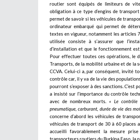
routier sont équipés de limiteurs de vit
obligation à ce type d’engins de transport
permet de savoir si les véhicules de transp
ordinateur embarqué qui permet de déterm
textes en vigueur, notamment les articles 7 
utilisée consiste à s’assurer que l’inst
d’installation et que le fonctionnement es
Pour effectuer toutes ces opérations, le di
Transports, de la mobilité urbaine et de la
CCVA. Celui-ci a, par conséquent, invité t
contrôle car, il y va de la vie des populati
pourront s’exposer à des sanctions. C’est 
a insisté sur l’importance du contrôle tech
avec de nombreux morts.
« Le contrôle 
pneumatique, carburant, durée de vie des mot
concerne d’abord les véhicules de transpo
véhicules de transport de 30 à 60 places a
accueilli favorablement la mesure pri
transporteurs routiers du Burkina Faso, la pl