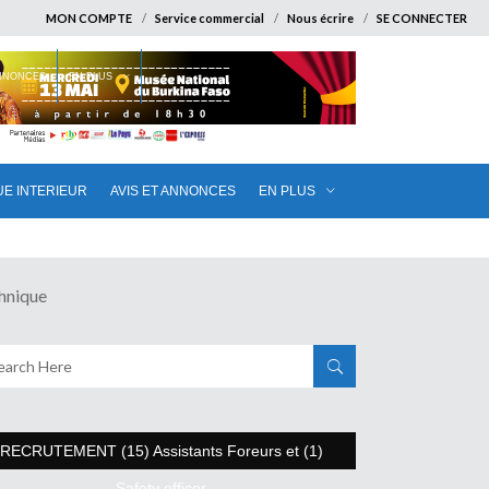
MON COMPTE
Service commercial
Nous écrire
SE CONNECTER
ANNONCES
EN PLUS
UE INTERIEUR
AVIS ET ANNONCES
EN PLUS
hnique
RECRUTEMENT (15) Assistants Foreurs et (1)
Safety officer