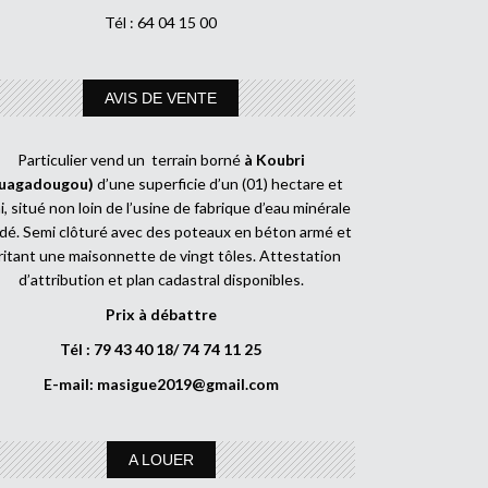
Tél : 64 04 15 00
AVIS DE VENTE
Particulier vend un terrain borné
à Koubri
uagadougou)
d’une superficie d’un (01) hectare et
, situé non loin de l’usine de fabrique d’eau minérale
dé. Semi clôturé avec des poteaux en béton armé et
ritant une maisonnette de vingt tôles. Attestation
d’attribution et plan cadastral disponibles.
Prix à débattre
Tél : 79 43 40 18/ 74 74 11 25
E-mail:
masigue2019@gmail.com
A LOUER