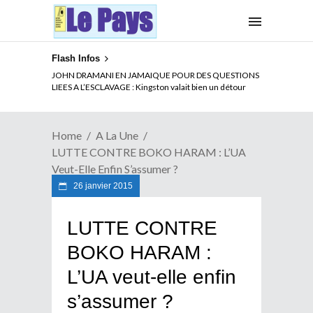
Flash Infos
ELECTION DE TALON A LA TETE DU SENAT BENINOIS :
JOHN DRAMANI EN JAMAIQUE POUR DES QUESTIONS
Quand Patrice quitte le pouvoir sans partir !
LIEES A L’ESCLAVAGE : Kingston valait bien un détour
Home
A La Une
LUTTE CONTRE BOKO HARAM : L’UA
Veut-Elle Enfin S’assumer ?
26 janvier 2015
LUTTE CONTRE
BOKO HARAM :
L’UA veut-elle enfin
s’assumer ?