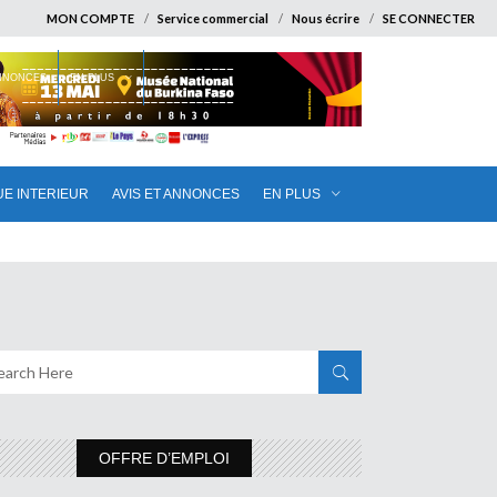
MON COMPTE
Service commercial
Nous écrire
SE CONNECTER
ANNONCES
EN PLUS
UE INTERIEUR
AVIS ET ANNONCES
EN PLUS
OFFRE D’EMPLOI