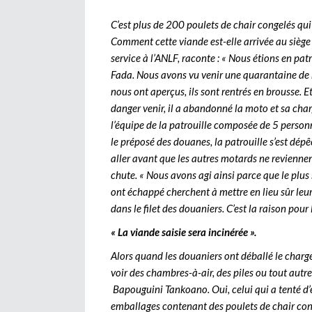
C’est plus de 200 poulets de chair congelés qui
Comment cette viande est-elle arrivée au sièg
service à l’ANLF, raconte : « Nous étions en pa
Fada. Nous avons vu venir une quarantaine de 
nous ont aperçus, ils sont rentrés en brousse. E
danger venir, il a abandonné la moto et sa charge
l’équipe de la patrouille composée de 5 person
le préposé des douanes, la patrouille s’est dép
aller avant que les autres motards ne reviennen
chute. « Nous avons agi ainsi parce que le plus
ont échappé cherchent à mettre en lieu sûr leu
dans le filet des douaniers. C’est la raison pour 
« La viande saisie sera incinérée ».
Alors quand les douaniers ont déballé le chargem
voir des chambres-à-air, des piles ou tout autre
Bapouguini Tankoano. Oui, celui qui a tenté d’
emballages contenant des poulets de chair co