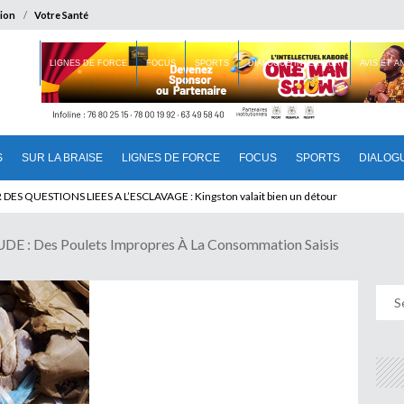
ion
Votre Santé
 BRAISE
LIGNES DE FORCE
FOCUS
SPORTS
DIALOGUE INTERIEUR
AVIS ET 
S
SUR LA BRAISE
LIGNES DE FORCE
FOCUS
SPORTS
DIALOG
T BENINOIS : Quand Patrice quitte le pouvoir sans partir !
: Des Poulets Impropres À La Consommation Saisis