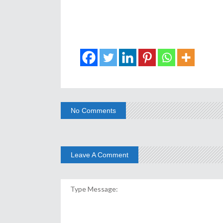
No Comments
Leave A Comment