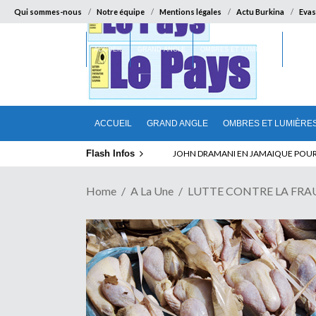
Qui sommes-nous
Notre équipe
Mentions légales
Actu Burkina
Evas
ACCUEIL
GRAND ANGLE
OMBRES ET LUMIÈRES
SUR LA
ACCUEIL
GRAND ANGLE
OMBRES ET LUMIÈRE
Flash Infos
ELECTION DE TALON A LA TETE DU SENA
Home
A La Une
LUTTE CONTRE LA FRAUDE 