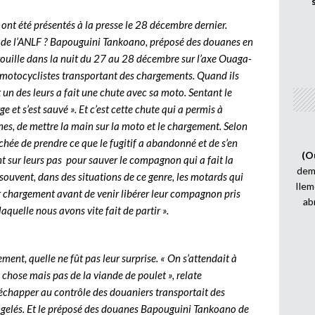
 ont été présentés à la presse le 28 décembre dernier.
e de l’ANLF ? Bapouguini Tankoano, préposé des douanes en
trouille dans la nuit du 27 au 28 décembre sur l’axe Ouaga-
motocyclistes transportant des chargements. Quand ils
t un des leurs a fait une chute avec sa moto. Sentant le
 et s’est sauvé ». Et c’est cette chute qui a permis à
nes, de mettre la main sur la moto et le chargement. Selon
êchée de prendre ce que le fugitif a abandonné et de s’en
(O
t sur leurs pas pour sauver le compagnon qui a fait la
demi
 souvent, dans des situations de ce genre, les motards qui
Ilem
r chargement avant de venir libérer leur compagnon pris
ab
laquelle nous avons vite fait de partir ».
ent, quelle ne fût pas leur surprise. « On s’attendait à
 chose mais pas de la viande de poulet », relate
échapper au contrôle des douaniers transportait des
ngelés. Et le préposé des douanes Bapouguini Tankoano de