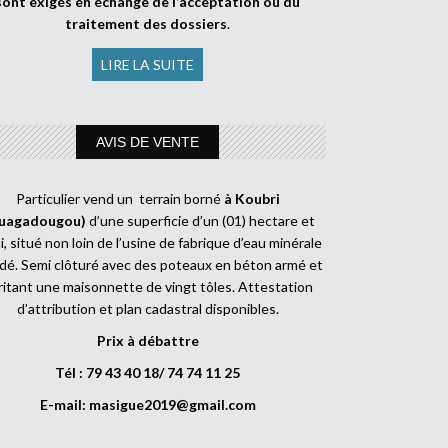
sont exigés en échange de l’acceptation ou du
traitement des dossiers
.
LIRE LA SUITE
AVIS DE VENTE
Particulier vend un terrain borné
à Koubri
uagadougou)
d’une superficie d’un (01) hectare et
, situé non loin de l’usine de fabrique d’eau minérale
dé. Semi clôturé avec des poteaux en béton armé et
ritant une maisonnette de vingt tôles. Attestation
d’attribution et plan cadastral disponibles.
Prix à débattre
Tél : 79 43 40 18/ 74 74 11 25
E-mail:
masigue2019@gmail.com