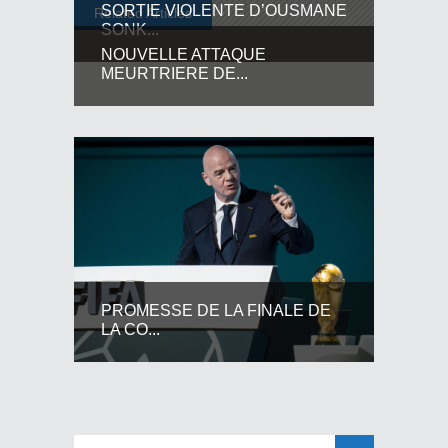
SORTIE VIOLENTE D’OUSMANE
Related Articles
SONK...
NOUVELLE ATTAQUE
MEURTRIERE DE...
PROMESSE DE LA FINALE DE
LA CO...