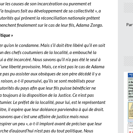
e sur les causes de son incarcération ou purement et
’a toujours fait au développement de sa collectivité », a
autorités qui prônent la réconciliation nationale prêtent
Par
 penchent finalement sur le cas de leur fils, Adama Zongo.
itique »
er qu’on le condamne. Mais s’il doit être libéré qu’il en soit
’un des chefs coutumiers de la localité, a embouché la
ui a été incarcéré. Nous savons qu’il n’a pas été le seul à
’une liberté provisoire. Mais, ce n’est pas le cas de Adama
e pas pu assister aux obsèques de son père décédé il y a
raison, a-t-il poursuivi, qu’ils se sont mobilisés pour
orités du pays afin que leur fils puisse bénéficier ne
ra toujours à la disposition de la Justice. Ce n’est pas
umier. Le préfet de la localité, pour lui, est le représentant
itre, il espère que leur doléance parviendra à qui de droit.
ons que c’est une affaire de justice mais nous
irer un peu », a-t-il imploré avant de préciser que leur
rche d’aujourd’hui n’est pas du tout politique. Nous