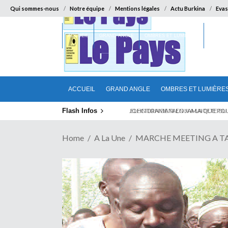
Qui sommes-nous
Notre équipe
Mentions légales
Actu Burkina
Evas
ACCUEIL
GRAND ANGLE
OMBRES ET LUMIÈRES
SUR LA
ACCUEIL
GRAND ANGLE
OMBRES ET LUMIÈRE
Flash Infos
ELECTION DE TALON A LA TETE DU SENA
Home
A La Une
MARCHE MEETING A TANGH