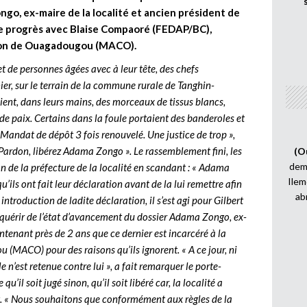
ngo, ex-maire de la localité et ancien président de
 le progrès avec Blaise Compaoré (FEDAP/BC),
tion de Ouagadougou (MACO).
et de personnes âgées avec à leur tête, des chefs
ier, sur le terrain de la commune rurale de Tanghin-
ent, dans leurs mains, des morceaux de tissus blancs,
 de paix. Certains dans la foule portaient des banderoles et
« Mandat de dépôt 3 fois renouvelé. Une justice de trop »,
« Pardon, libérez Adama Zongo ». Le rassemblement fini, les
(O
demi
n de la préfecture de la localité en scandant : « Adama
Ilem
 qu’ils ont fait leur déclaration avant de la lui remettre afin
ab
introduction de ladite déclaration, il s’est agi pour Gilbert
nquérir de l’état d’avancement du dossier Adama Zongo, ex-
maintenant près de 2 ans que ce dernier est incarcéré à la
 (MACO) pour des raisons qu’ils ignorent. « A ce jour, ni
 n’est retenue contre lui », a fait remarquer le porte-
qu’il soit jugé sinon, qu’il soit libéré car, la localité a
. « Nous souhaitons que conformément aux règles de la