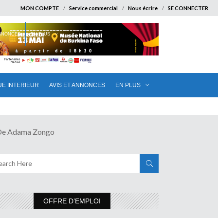
MON COMPTE
Service commercial
Nous écrire
SE CONNECTER
ANNONCES
EN PLUS
UE INTERIEUR
AVIS ET ANNONCES
EN PLUS
De Adama Zongo
OFFRE D’EMPLOI