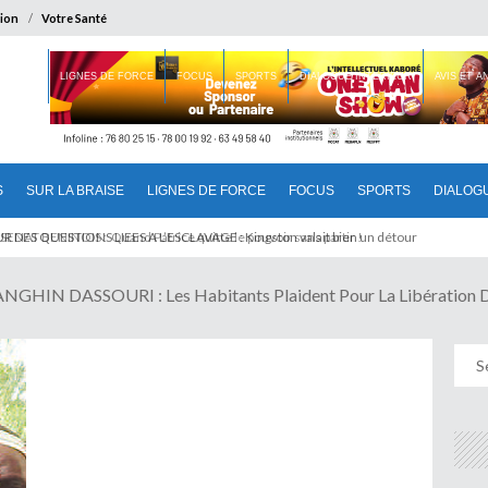
ion
Votre Santé
 BRAISE
LIGNES DE FORCE
FOCUS
SPORTS
DIALOGUE INTERIEUR
AVIS ET 
S
SUR LA BRAISE
LIGNES DE FORCE
FOCUS
SPORTS
DIALOG
T BENINOIS : Quand Patrice quitte le pouvoir sans partir !
IN DASSOURI : Les Habitants Plaident Pour La Libération 