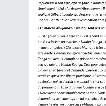
République il soit jugé, afin de faire la lumièr
simplement libéré afin de contribuer comme il l
souligné Gilbert Ilboudo. Et, d’espérer que les 
une oreille attentive à leur revendication et se
« La marche d’aujourd’hui n’est du tout pas pol
« S’il a fauté qu’on le juge et s’il est à condamn
ainsi », a insisté un marcheur. Naaba Boulga, l
même trompette. « C’est notre fils, notre frère q
être arrêté. Certains bénéficient actuellement d
Zongo qui depuis, croupit en prison et n’a mêm
peu », a déploré Naaba Boulga. C’est pour cette 
plaider en sa faveur et demander pardon aux aut
serait-ce que d’une liberté provisoire. « Il reste
quelqu’un qui va s’enfuir », a assuré le chef cout
du président du Faso dans leur localité et à ce t
« Nous demandons humblement pardon. Nous sav
demandons seulement qu’on lui permettre de resp
démarche n’est en aucun cas politique. « La ma