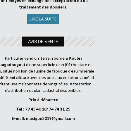
sont exigés en échange de l’acceptation ou du
traitement des dossiers
.
LIRE LA SUITE
AVIS DE VENTE
Particulier vend un terrain borné
à Koubri
uagadougou)
d’une superficie d’un (01) hectare et
, situé non loin de l’usine de fabrique d’eau minérale
dé. Semi clôturé avec des poteaux en béton armé et
ritant une maisonnette de vingt tôles. Attestation
d’attribution et plan cadastral disponibles.
Prix à débattre
Tél : 79 43 40 18/ 74 74 11 25
E-mail:
masigue2019@gmail.com