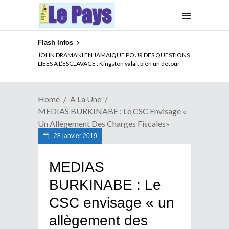
Flash Infos
ELECTION DE TALON A LA TETE DU SENAT BENINOIS :
JOHN DRAMANI EN JAMAIQUE POUR DES QUESTIONS
Quand Patrice quitte le pouvoir sans partir !
LIEES A L’ESCLAVAGE : Kingston valait bien un détour
Home
A La Une
MEDIAS BURKINABE : Le CSC Envisage «
Un Allègement Des Charges Fiscales»
28 janvier 2019
MEDIAS
BURKINABE : Le
CSC envisage « un
allègement des