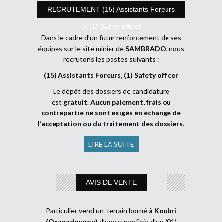
RECRUTEMENT (15) Assistants Foreurs
et (1) Safety officer
Dans le cadre d’un futur renforcement de ses
équipes sur le site minier de
SAMBRADO
, nous
recrutons les postes suivants :
(15) Assistants Foreurs, (1) Safety officer
Le dépôt des dossiers de candidature
est
gratuit
.
Aucun paiement, frais ou
contrepartie ne sont exigés en échange de
l’acceptation ou du traitement des dossiers
.
LIRE LA SUITE
AVIS DE VENTE
Particulier vend un terrain borné
à Koubri
(Ouagadougou)
d’une superficie d’un (01)