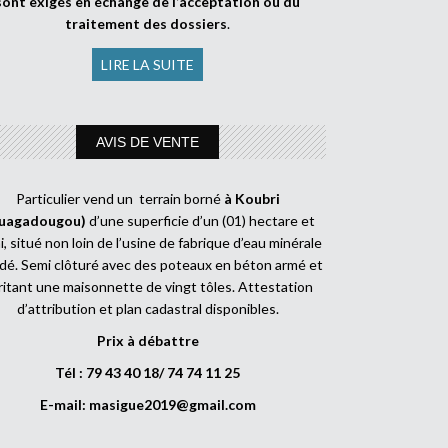
sont exigés en échange de l’acceptation ou du
traitement des dossiers
.
LIRE LA SUITE
AVIS DE VENTE
Particulier vend un terrain borné
à Koubri
uagadougou)
d’une superficie d’un (01) hectare et
, situé non loin de l’usine de fabrique d’eau minérale
dé. Semi clôturé avec des poteaux en béton armé et
ritant une maisonnette de vingt tôles. Attestation
d’attribution et plan cadastral disponibles.
Prix à débattre
Tél : 79 43 40 18/ 74 74 11 25
E-mail:
masigue2019@gmail.com