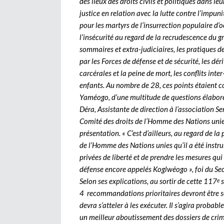
des lieux des droits civils et politiques dans leu
justice en relation avec la lutte contre l’impun
pour les martyrs de l’insurrection populaire d
l’insécurité au regard de la recrudescence du g
sommaires et extra-judiciaires, les pratiques d
par les Forces de défense et de sécurité, les d
carcérales et la peine de mort, les conflits in
enfants. Au nombre de 28, ces points étaient c
Yaméogo, d’une multitude de questions élaboré
Déra, Assistante de direction à l’association S
Comité des droits de l’Homme des Nations unie
présentation. « C’est d’ailleurs, au regard de l
de l’Homme des Nations unies qu’il a été instrui
privées de liberté et de prendre les mesures qu
défense encore appelés Koglwéogo », foi du Se
Selon ses explications, au sortir de cette 117
s
e
4 recommandations prioritaires devront être
devra s’atteler à les exécuter. Il s’agira proba
un meilleur aboutissement des dossiers de crim