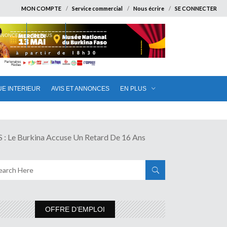
MON COMPTE
Service commercial
Nous écrire
SE CONNECTER
ANNONCES
EN PLUS
UE INTERIEUR
AVIS ET ANNONCES
EN PLUS
e Burkina Accuse Un Retard De 16 Ans
OFFRE D’EMPLOI