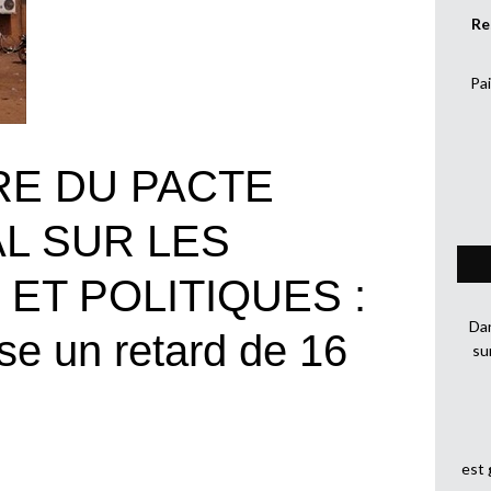
Re
Pai
RE DU PACTE
L SUR LES
 ET POLITIQUES :
Dan
se un retard de 16
su
est