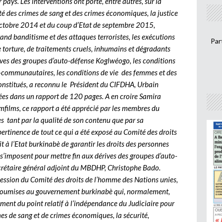
r pays. Les interventions ont porté, entre autres, sur la
ité des crimes de sang et des crimes économiques, la justice
’octobre 2014 et du coup d’Etat de septembre 2015,
rand banditisme et des attaques terroristes, les exécutions
Par
e torture, de traitements cruels, inhumains et dégradants
érives des groupes d’auto-défense Koglwéogo, les conditions
ter-communautaires, les conditions de vie des femmes et des
onstitués, a reconnu le Président du CIFDHA, Urbain
es dans un rapport de 120 pages. A en croire Samira
emfilms, ce rapport a été apprécié par les membres du
s tant par la qualité de son contenu que par sa
a pertinence de tout ce qui a été exposé au Comité des droits
t à l’Etat burkinabè de garantir les droits des personnes
i s’imposent pour mettre fin aux dérives des groupes d’auto-
crétaire général adjoint du MBDHP, Christophe Bado.
ession du Comité des droits de l’homme des Nations unies,
 soumises au gouvernement burkinabè qui, normalement,
blement du point relatif à l’indépendance du Judiciaire pour
es de sang et de crimes économiques, la sécurité,