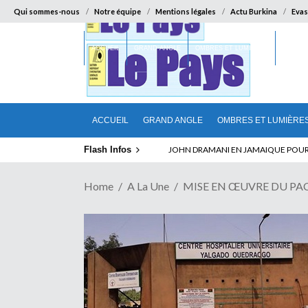
Qui sommes-nous
Notre équipe
Mentions légales
Actu Burkina
Evas
ACCUEIL
GRAND ANGLE
OMBRES ET LUMIÈRES
SUR LA
ACCUEIL
GRAND ANGLE
OMBRES ET LUMIÈRE
Flash Infos
ELECTION DE TALON A LA TETE DU SENA
Home
A La Une
MISE EN ŒUVRE DU PACTE