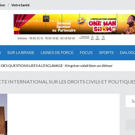
ion
Votre Santé
 BRAISE
LIGNES DE FORCE
FOCUS
SPORTS
DIALOGUE INTERIEUR
AVIS ET 
S
SUR LA BRAISE
LIGNES DE FORCE
FOCUS
SPORTS
DIALOG
T BENINOIS : Quand Patrice quitte le pouvoir sans partir !
 INTERNATIONAL SUR LES DROITS CIVILS ET POLITIQUES : L