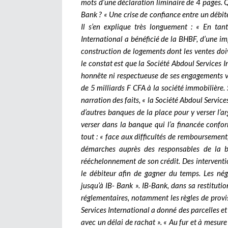
mots d’une déclaration liminaire de 4 pages. Qu
Bank ? « Une crise de confiance entre un débite
Il s’en explique très longuement : « En tan
International a bénéficié de la BHBF, d’une imp
construction de logements dont les ventes doiv
le constat est que la Société Abdoul Services In
honnête ni respectueuse de ses engagements vi
de 5 milliards F CFA à la société immobilière. 
narration des faits, « la Société Abdoul Servic
d’autres banques de la place pour y verser l’a
verser dans la banque qui l’a financée confor
tout : « face aux difficultés de remboursement,
démarches auprès des responsables de la b
rééchelonnement de son crédit. Des intervention
le débiteur afin de gagner du temps. Les né
jusqu’à IB- Bank ». IB-Bank, dans sa restitutio
réglementaires, notamment les règles de prov
Services International a donné des parcelles 
avec un délai de rachat ». « Au fur et à mesur