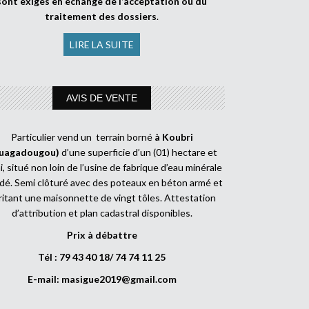
sont exigés en échange de l’acceptation ou du
traitement des dossiers
.
LIRE LA SUITE
AVIS DE VENTE
Particulier vend un terrain borné
à Koubri
uagadougou)
d’une superficie d’un (01) hectare et
, situé non loin de l’usine de fabrique d’eau minérale
dé. Semi clôturé avec des poteaux en béton armé et
ritant une maisonnette de vingt tôles. Attestation
d’attribution et plan cadastral disponibles.
Prix à débattre
Tél : 79 43 40 18/ 74 74 11 25
E-mail:
masigue2019@gmail.com