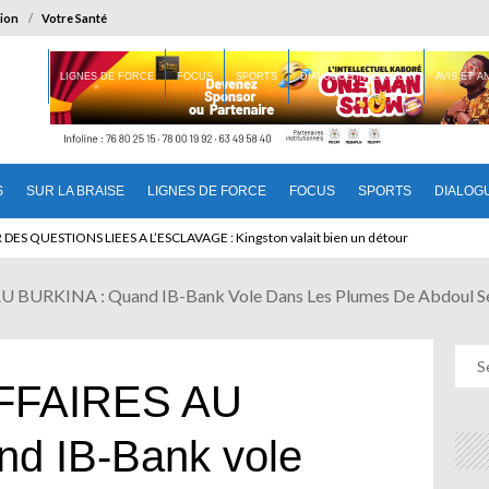
ion
Votre Santé
 BRAISE
LIGNES DE FORCE
FOCUS
SPORTS
DIALOGUE INTERIEUR
AVIS ET 
S
SUR LA BRAISE
LIGNES DE FORCE
FOCUS
SPORTS
DIALOG
T BENINOIS : Quand Patrice quitte le pouvoir sans partir !
DES QUESTIONS LIEES A L’ESCLAVAGE : Kingston valait bien un détour
BURKINA : Quand IB-Bank Vole Dans Les Plumes De Abdoul Se
FFAIRES AU
d IB-Bank vole