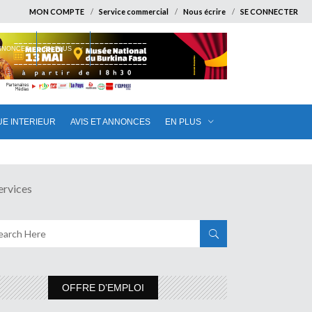
MON COMPTE
Service commercial
Nous écrire
SE CONNECTER
ANNONCES
EN PLUS
UE INTERIEUR
AVIS ET ANNONCES
EN PLUS
rvices
OFFRE D’EMPLOI