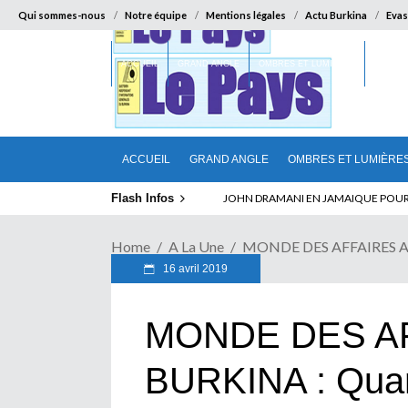
Qui sommes-nous
Notre équipe
Mentions légales
Actu Burkina
Evas
ACCUEIL
GRAND ANGLE
OMBRES ET LUMIÈRES
SUR LA
ACCUEIL
GRAND ANGLE
OMBRES ET LUMIÈRE
Flash Infos
ELECTION DE TALON A LA TETE DU SENA
JOHN DRAMANI EN JAMAIQUE POUR 
Home
A La Une
MONDE DES AFFAIRES AU 
16 avril 2019
MONDE DES A
BURKINA : Quan