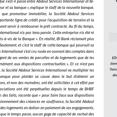
e s’est-il passé entre Abdoul Services International et IB-
ur et sa banque », explique le staff de la nouvelle banque.
t que promoteur immobilier, la Société Abdoul Services
ortante ligne de crédit pour l’acquisition de terrains et la
ent servir à rembourser le prêt contracté. Au fil du temps,
ternational n’a pas tenu parole. Cette entreprise n’a été ni
s-à-vis de la Banque ». En réalité, IB-Bank réclamait plus
Seulement, et c’est le staff de cette banque qui poursuit sa
es International s’est cru rusée en ouvrant des comptes dans
rgent de ses ventes de parcelles et de logements que de les
(O
demi
mément aux dispositions contractuelles ». Et ce n’est pas
Ilem
 la Société Abdoul Services International va multiplier les
ab
anque pour plaider sa cause dans le but d’obtenir un
s, et non des moindres, ont été sollicitées à cet effet par
gociations ont été perpétuelles depuis le temps de BHBF
n des faits, raconte que « pour faire face aux dispositions
isionnement des créances en souffrance, la Société Abdoul
et des logements en dation en paiement de ses engagements,
e que le temps passe, aucun gage de capacité de rachat des