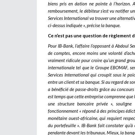
biens pris en dation ne pointe à l’horizon. 
remboursement, le débiteur s’est vu notifier u
Services International va trouver une alternativ
ci-dessus indiquée », précise la banque.
Ce n’est pas une question de règlement 
Pour IB-Bank, l’affaire l’opposant à Abdoul Se
de comptes, encore moins une volonté d’achar
vraiment ridicule pour croire qu’un grand gro
internationale tel que le Groupe EBOMAF, sera
Services International qui croupit sous le poi
entre un client et sa banque. Si au regard de so
a bénéficié de passe-droits grâce au concours 
est temps que cette entreprise comprenne que l
une structure bancaire privée », soulign
fonctionnement « répond à des principes édict
monétaire ouest-africaine, qui requiert respe
du portefeuille ». IB-Bank fait constater qu’à 
pendante devant les tribunaux. Mieux, la banq