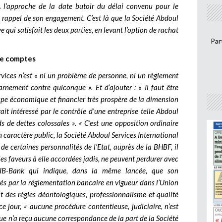
A l’approche de la date butoir du délai convenu pour le
n rappel de son engagement. C’est là que la Société Abdoul
e qui satisfait les deux parties, en levant l’option de rachat
Par
de comptes
rvices n’est « ni un problème de personne, ni un règlement
nement contre quiconque ». Et d’ajouter : « Il faut être
upe économique et financier très prospère de la dimension
it intéressé par le contrôle d’une entreprise telle Abdoul
ds de dettes colossales ». « C’est une opposition ordinaire
n caractère public, la Société Abdoul Services International
de certaines personnalités de l’Etat, auprès de la BHBF, il
es faveurs à elle accordées jadis, ne peuvent perdurer avec
e IB-Bank qui indique, dans la même lancée, que son
és par la réglementation bancaire en vigueur dans l’Union
ct des règles déontologiques, professionnalisme et qualité
ce jour, « aucune procédure contentieuse, judiciaire, n’est
ue n’a reçu aucune correspondance de la part de la Société