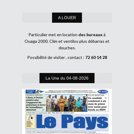
A LOUER
Particulier met en location
des bureaux
à
Ouaga 2000. Clim et ventilos plus débarras et
douches.
Possibilité de visiter , contact :
72 60 14 28
La Une du 04-08-2026