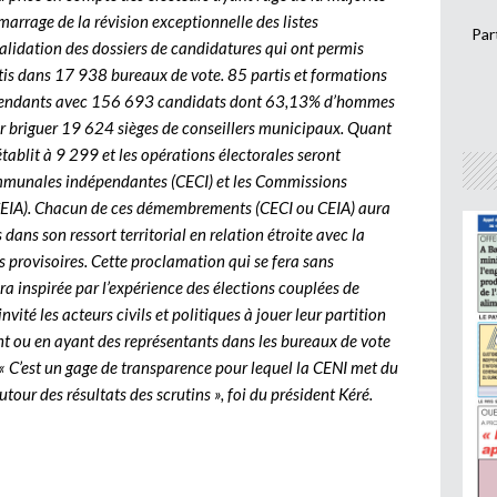
marrage de la révision exceptionnelle des listes
Par
a validation des dossiers de candidatures qui ont permis
rtis dans 17 938 bureaux de vote. 85 partis et formations
dépendants avec 156 693 candidats dont 63,13% d’hommes
 briguer 19 624 sièges de conseillers municipaux. Quant
établit à 9 299 et les opérations électorales seront
mmunales indépendantes (CECI) et les Commissions
CEIA). Chacun de ces démembrements (CECI ou CEIA) aura
dans son ressort territorial en relation étroite avec la
 provisoires. Cette proclamation qui se fera sans
ra inspirée par l’expérience des élections couplées de
vité les acteurs civils et politiques à jouer leur partition
nt ou en ayant des représentants dans les bureaux de vote
. « C’est un gage de transparence pour lequel la CENI met du
autour des résultats des scrutins », foi du président Kéré.