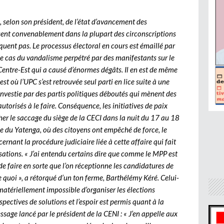
 selon son président, de l’état d’avancement des
ssent convenablement dans la plupart des circonscriptions
nquent pas. Le processus électoral en cours est émaillé par
le cas du vandalisme perpétré par des manifestants sur le
Centre-Est qui a causé d’énormes dégâts. Il en est de même
où l’UPC s’est retrouvée seul parti en lice suite à une
 investie par des partis politiques déboutés qui mènent des
utorisés à le faire. Conséquence, les initiatives de paix
er le saccage du siège de la CECI dans la nuit du 17 au 18
e du Yatenga, où des citoyens ont empêché de force, le
nant la procédure judiciaire liée à cette affaire qui fait
usations. « J’ai entendu certains dire que comme le MPP est
 de faire en sorte que l’on réceptionne les candidatures de
 quoi », a rétorqué d’un ton ferme, Barthélémy Kéré. Celui-
t matériellement impossible d’organiser les élections
pectives de solutions et l’espoir est permis quant à la
ssage lancé par le président de la CENI : « J’en appelle aux