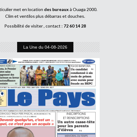
ticulier met en location
des bureaux
à Ouaga 2000.
Clim et ventilos plus débarras et douches.
Possibilité de visiter , contact :
72 60 14 28
La Une du 04-08-2026