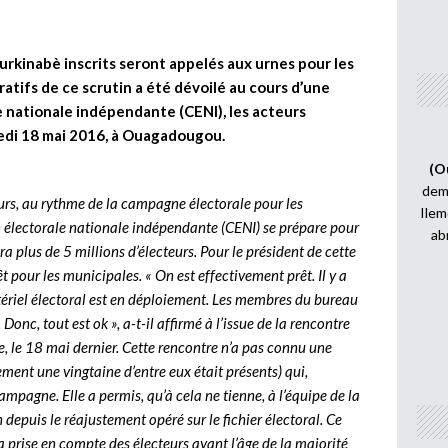
Burkinabè inscrits seront appelés aux urnes pour les
atifs de ce scrutin a été dévoilé au cours d’une
 nationale indépendante (CENI), les acteurs
ercredi 18 mai 2016, à Ouagadougou.
(O
demi
ours, au rythme de la campagne électorale pour les
Ilem
électorale nationale indépendante (CENI) se prépare pour
ab
ra plus de 5 millions d’électeurs. Pour le président de cette
t pour les municipales. « On est effectivement prêt. Il y a
matériel électoral est en déploiement. Les membres du bureau
 Donc, tout est ok », a-t-il affirmé à l’issue de la rencontre
ile, le 18 mai dernier. Cette rencontre n’a pas connu une
ement une vingtaine d’entre eux était présents) qui,
mpagne. Elle a permis, qu’à cela ne tienne, à l’équipe de la
 depuis le réajustement opéré sur le fichier électoral. Ce
a prise en compte des électeurs ayant l’âge de la majorité