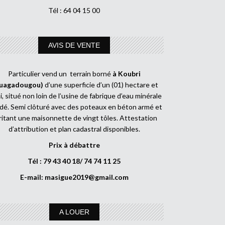
Tél : 64 04 15 00
AVIS DE VENTE
Particulier vend un terrain borné
à Koubri
uagadougou)
d’une superficie d’un (01) hectare et
, situé non loin de l’usine de fabrique d’eau minérale
dé. Semi clôturé avec des poteaux en béton armé et
ritant une maisonnette de vingt tôles. Attestation
d’attribution et plan cadastral disponibles.
Prix à débattre
Tél : 79 43 40 18/ 74 74 11 25
E-mail:
masigue2019@gmail.com
A LOUER