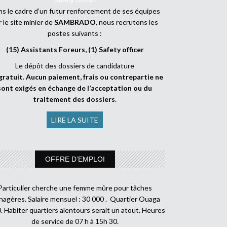
s le cadre d’un futur renforcement de ses équipes
r le site minier de
SAMBRADO
, nous recrutons les
postes suivants :
(15) Assistants Foreurs, (1) Safety officer
Le dépôt des dossiers de candidature
gratuit
.
Aucun paiement, frais ou contrepartie ne
sont exigés en échange de l’acceptation ou du
traitement des dossiers
.
LIRE LA SUITE
OFFRE D’EMPLOI
Particulier cherche une femme mûre pour tâches
agères. Salaire mensuel : 30 000 . Quartier Ouaga
. Habiter quartiers alentours serait un atout. Heures
de service de 07 h à 15h 30.