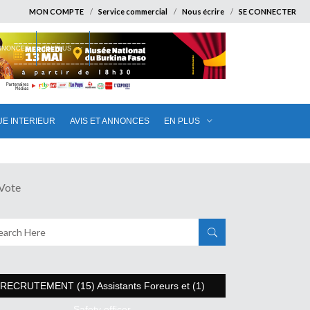
MON COMPTE
Service commercial
Nous écrire
SE CONNECTER
ANNONCES
EN PLUS
UE INTERIEUR
AVIS ET ANNONCES
EN PLUS
 Vote
RECRUTEMENT (15) Assistants Foreurs et (1)
Safety officer