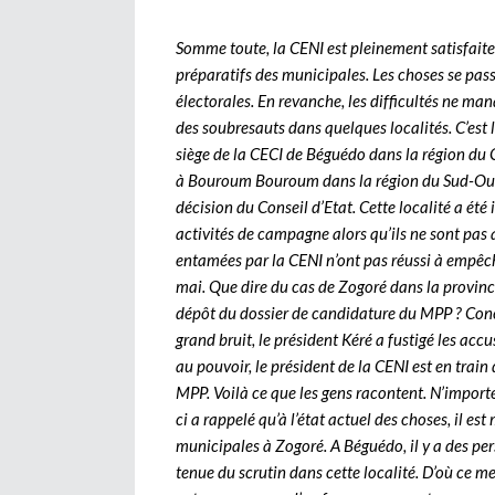
Somme toute, la CENI est pleinement satisfaite,
préparatifs des municipales. Les choses se pa
électorales. En revanche, les difficultés ne ma
des soubresauts dans quelques localités. C’est 
siège de la CECI de Béguédo dans la région du 
à Bouroum Bouroum dans la région du Sud-Ouest 
décision du Conseil d’Etat. Cette localité a été
activités de campagne alors qu’ils ne sont pas a
entamées par la CENI n’ont pas réussi à empêch
mai. Que dire du cas de Zogoré dans la provinc
dépôt du dossier de candidature du MPP ? Concer
grand bruit, le président Kéré a fustigé les acc
au pouvoir, le président de la CENI est en train
MPP. Voilà ce que les gens racontent. N’importe
ci a rappelé qu’à l’état actuel des choses, il es
municipales à Zogoré. A Béguédo, il y a des pers
tenue du scrutin dans cette localité. D’où ce me