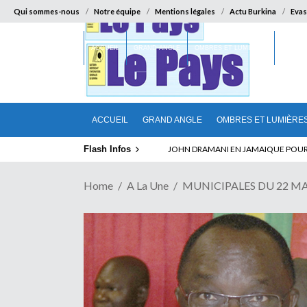
Qui sommes-nous
Notre équipe
Mentions légales
Actu Burkina
Evas
ACCUEIL
GRAND ANGLE
OMBRES ET LUMIÈRES
SUR LA
ACCUEIL
GRAND ANGLE
OMBRES ET LUMIÈRE
Flash Infos
ELECTION DE TALON A LA TETE DU SENA
Home
A La Une
MUNICIPALES DU 22 MAI : 