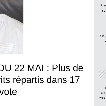
Dan
su
est
U 22 MAI : Plus de
rits répartis dans 17
vote
mén
2000