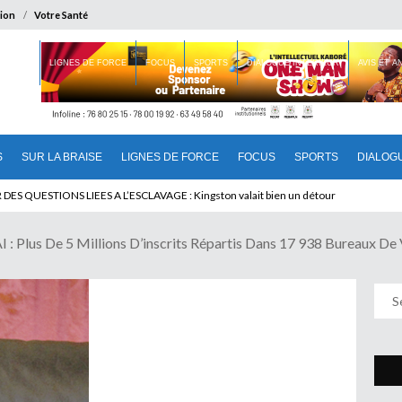
ion
Votre Santé
 BRAISE
LIGNES DE FORCE
FOCUS
SPORTS
DIALOGUE INTERIEUR
AVIS ET 
S
SUR LA BRAISE
LIGNES DE FORCE
FOCUS
SPORTS
DIALOG
T BENINOIS : Quand Patrice quitte le pouvoir sans partir !
Plus De 5 Millions D’inscrits Répartis Dans 17 938 Bureaux De