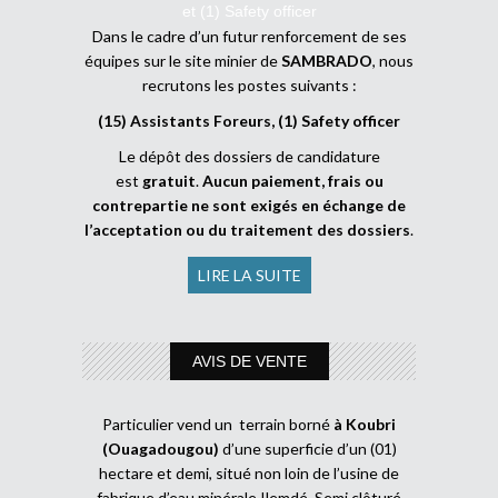
et (1) Safety officer
Dans le cadre d’un futur renforcement de ses
équipes sur le site minier de
SAMBRADO
, nous
recrutons les postes suivants :
(15) Assistants Foreurs, (1) Safety officer
Le dépôt des dossiers de candidature
est
gratuit
.
Aucun paiement, frais ou
contrepartie ne sont exigés en échange de
l’acceptation ou du traitement des dossiers
.
LIRE LA SUITE
AVIS DE VENTE
Particulier vend un terrain borné
à Koubri
(Ouagadougou)
d’une superficie d’un (01)
hectare et demi, situé non loin de l’usine de
fabrique d’eau minérale Ilemdé. Semi clôturé