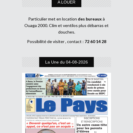
A LOUER
Particulier met en location
des bureaux
à
Ouaga 2000. Clim et ventilos plus débarras et
douches.
Possibilité de visiter , contact :
72 60 14 28
La Une du 04-08-2026