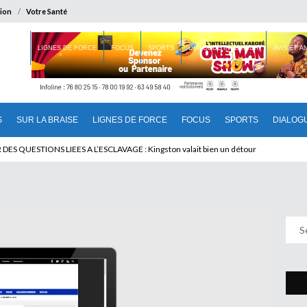
ion
Votre Santé
 BRAISE
LIGNES DE FORCE
FOCUS
SPORTS
DIALOGUE INTERIEUR
AVIS ET 
S
SUR LA BRAISE
LIGNES DE FORCE
FOCUS
SPORTS
DIALOG
T BENINOIS : Quand Patrice quitte le pouvoir sans partir !