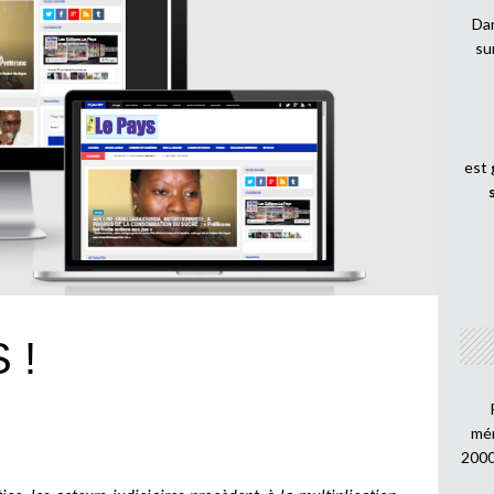
Dan
su
est
 !
mén
2000