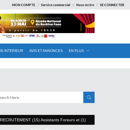
MON COMPTE
Service commercial
Nous écrire
SE CONNECTER
ANNONCES
EN PLUS
UE INTERIEUR
AVIS ET ANNONCES
EN PLUS
RECRUTEMENT (15) Assistants Foreurs et (1)
Safety officer