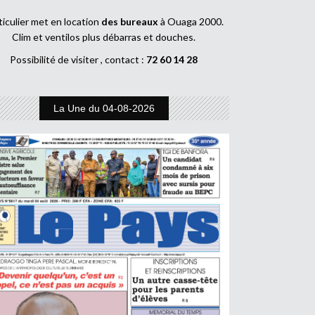
ticulier met en location
des bureaux
à Ouaga 2000.
Clim et ventilos plus débarras et douches.
Possibilité de visiter , contact :
72 60 14 28
La Une du 04-08-2026