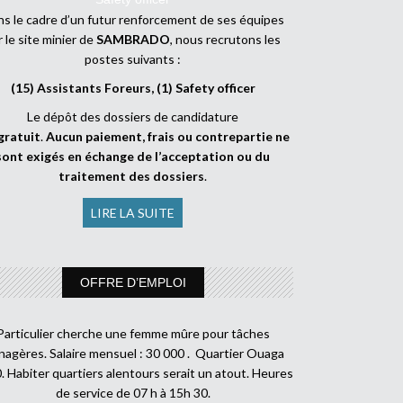
s le cadre d’un futur renforcement de ses équipes
r le site minier de
SAMBRADO
, nous recrutons les
postes suivants :
(15) Assistants Foreurs, (1) Safety officer
Le dépôt des dossiers de candidature
gratuit
.
Aucun paiement, frais ou contrepartie ne
sont exigés en échange de l’acceptation ou du
traitement des dossiers
.
LIRE LA SUITE
OFFRE D’EMPLOI
Particulier cherche une femme mûre pour tâches
agères. Salaire mensuel : 30 000 . Quartier Ouaga
. Habiter quartiers alentours serait un atout. Heures
de service de 07 h à 15h 30.