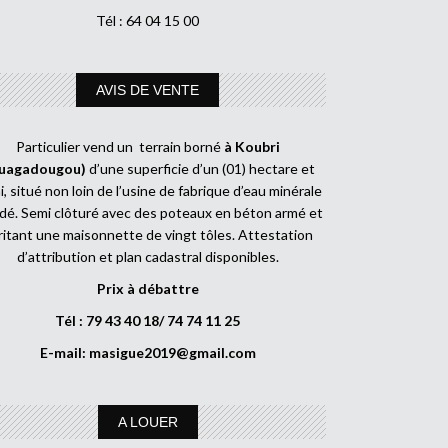
Tél : 64 04 15 00
AVIS DE VENTE
Particulier vend un terrain borné
à Koubri
uagadougou)
d’une superficie d’un (01) hectare et
, situé non loin de l’usine de fabrique d’eau minérale
dé. Semi clôturé avec des poteaux en béton armé et
ritant une maisonnette de vingt tôles. Attestation
d’attribution et plan cadastral disponibles.
Prix à débattre
Tél : 79 43 40 18/ 74 74 11 25
E-mail:
masigue2019@gmail.com
A LOUER