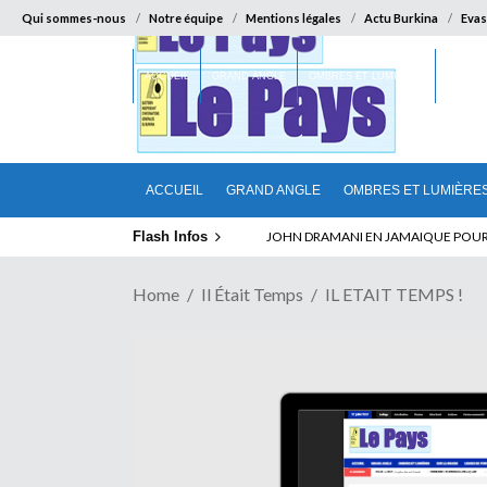
Qui sommes-nous
Notre équipe
Mentions légales
Actu Burkina
Evas
ACCUEIL
GRAND ANGLE
OMBRES ET LUMIÈRES
SUR LA
ACCUEIL
GRAND ANGLE
OMBRES ET LUMIÈRE
Flash Infos
ELECTION DE TALON A LA TETE DU SENA
Home
Il Était Temps
IL ETAIT TEMPS !