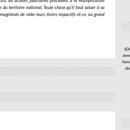
ice, les acteurs judiciaires procèdent à la multiplication
 du territoire national. Toute chose qu’il faut saluer à sa
agistrats de vider leurs tiroirs respectifs et ce, au grand
(O
demi
Ilem
ab