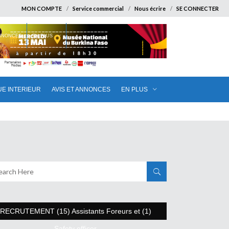
MON COMPTE
Service commercial
Nous écrire
SE CONNECTER
ANNONCES
EN PLUS
UE INTERIEUR
AVIS ET ANNONCES
EN PLUS
RECRUTEMENT (15) Assistants Foreurs et (1)
Safety officer