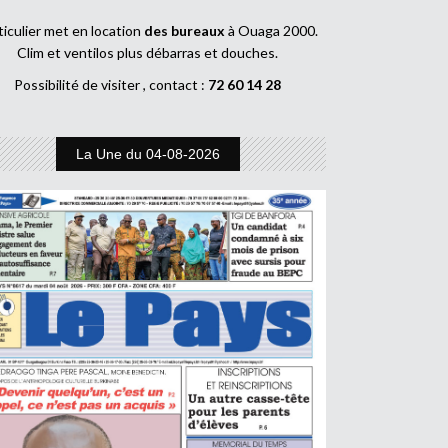
ticulier met en location
des bureaux
à Ouaga 2000.
Clim et ventilos plus débarras et douches.
Possibilité de visiter , contact :
72 60 14 28
La Une du 04-08-2026