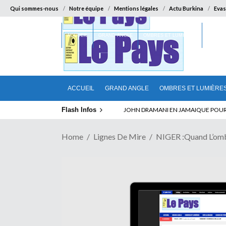
Qui sommes-nous
Notre équipe
Mentions légales
Actu Burkina
Evas
ACCUEIL
GRAND ANGLE
OMBRES ET LUMIÈRES
SUR LA
ACCUEIL
GRAND ANGLE
OMBRES ET LUMIÈRE
Flash Infos
ELECTION DE TALON A LA TETE DU SENA
Home
Lignes De Mire
NIGER :Quand L’omb