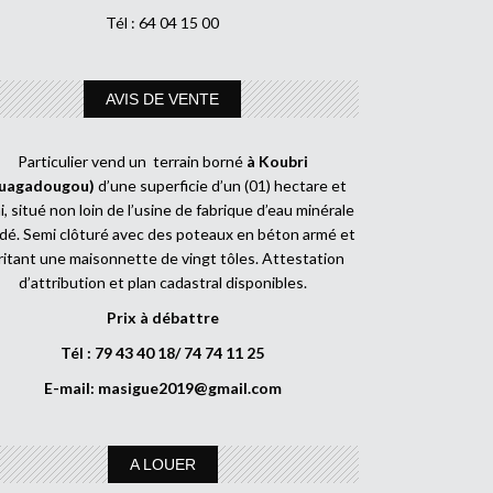
Tél : 64 04 15 00
AVIS DE VENTE
Particulier vend un terrain borné
à Koubri
uagadougou)
d’une superficie d’un (01) hectare et
, situé non loin de l’usine de fabrique d’eau minérale
dé. Semi clôturé avec des poteaux en béton armé et
ritant une maisonnette de vingt tôles. Attestation
d’attribution et plan cadastral disponibles.
Prix à débattre
Tél : 79 43 40 18/ 74 74 11 25
E-mail:
masigue2019@gmail.com
A LOUER