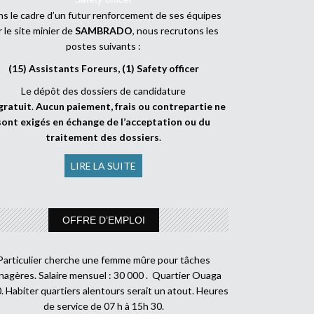
s le cadre d’un futur renforcement de ses équipes
r le site minier de
SAMBRADO
, nous recrutons les
postes suivants :
(15) Assistants Foreurs, (1) Safety officer
Le dépôt des dossiers de candidature
gratuit
.
Aucun paiement, frais ou contrepartie ne
sont exigés en échange de l’acceptation ou du
traitement des dossiers
.
LIRE LA SUITE
OFFRE D’EMPLOI
Particulier cherche une femme mûre pour tâches
agères. Salaire mensuel : 30 000 . Quartier Ouaga
. Habiter quartiers alentours serait un atout. Heures
de service de 07 h à 15h 30.