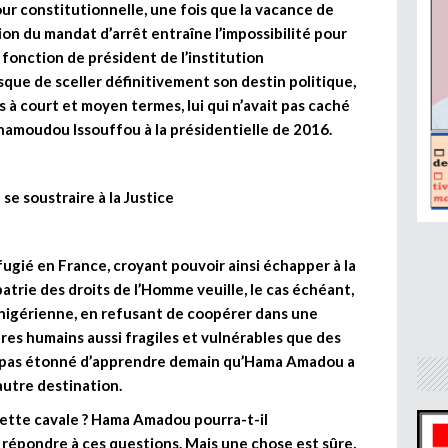
Cour constitutionnelle, une fois que la vacance de
ion du mandat d’arrêt entraîne l’impossibilité pour
 fonction de président de l’institution
sque de sceller définitivement son destin politique,
 à court et moyen termes, lui qui n’avait pas caché
ahamoudou Issouffou à la présidentielle de 2016.
se soustraire à la Justice
t réfugié en France, croyant pouvoir ainsi échapper à la
patrie des droits de l’Homme veuille, le cas échéant,
ce nigérienne, en refusant de coopérer dans une
êtres humains aussi fragiles et vulnérables que des
ait pas étonné d’apprendre demain qu’Hama Amadou a
autre destination.
ette cavale ? Hama Amadou pourra-t-il
a répondre à ces questions. Mais une chose est sûre,