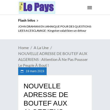
Flash Infos
ELECTION DE TALON A LA TETE DU SENAT BENINOIS :
JOHN DRAMANI EN JAMAIQUE POUR DES QUESTIONS
Quand Patrice quitte le pouvoir sans partir !
LIEES A L’ESCLAVAGE : Kingston valait bien un détour
Home
A La Une
NOUVELLE ADRESSE DE BOUTEF AUX
ALGERIENS : Attention À Ne Pas Pousser
Le Peuple À Bout !
19 mars 2019
NOUVELLE
ADRESSE DE
BOUTEF AUX