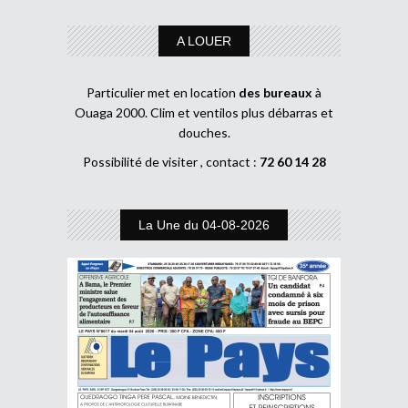
A LOUER
Particulier met en location
des bureaux
à
Ouaga 2000. Clim et ventilos plus débarras et
douches.
Possibilité de visiter , contact :
72 60 14 28
La Une du 04-08-2026