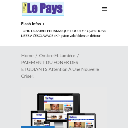
Flash Infos
ELECTION DE TALON A LA TETE DU SENAT BENINOIS :
Quand Patrice quitte le pouvoir sans partir !
Home
Ombre Et Lumière
PAIEMENT DU FONER DES
ETUDIANTS:Attention À Une Nouvelle
Crise !