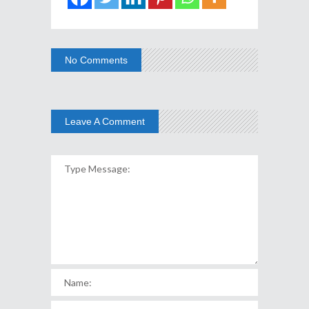
No Comments
Leave A Comment