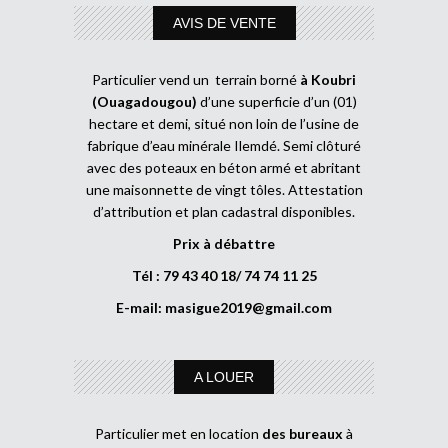
AVIS DE VENTE
Particulier vend un terrain borné
à Koubri
(Ouagadougou)
d’une superficie d’un (01)
hectare et demi, situé non loin de l’usine de
fabrique d’eau minérale Ilemdé. Semi clôturé
avec des poteaux en béton armé et abritant
une maisonnette de vingt tôles. Attestation
d’attribution et plan cadastral disponibles.
Prix à débattre
Tél : 79 43 40 18/ 74 74 11 25
E-mail:
masigue2019@gmail.com
A LOUER
Particulier met en location
des bureaux
à