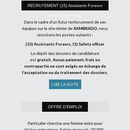
RECRUTEMENT (15) Assistants Foreurs
et (1) Safety officer
Dans le cadre d’un futur renforcement de ses
équipes sur le site minier de
SAMBRADO
, nous
recrutons les postes suivants :
(15) Assistants Foreurs, (1) Safety officer
Le dépôt des dossiers de candidature
est
gratuit
.
Aucun paiement, frais ou
contrepartie ne sont exigés en échange de
l’acceptation ou du traitement des dossiers
.
LIRE LA SUITE
OFFRE D’EMPLOI
Particulier cherche une femme mûre pour
tâches ménagères. Salaire mensuel : 30 000 .