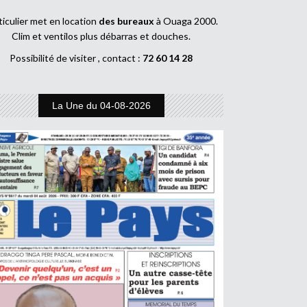
ticulier met en location
des bureaux
à Ouaga 2000.
Clim et ventilos plus débarras et douches.
Possibilité de visiter , contact :
72 60 14 28
La Une du 04-08-2026