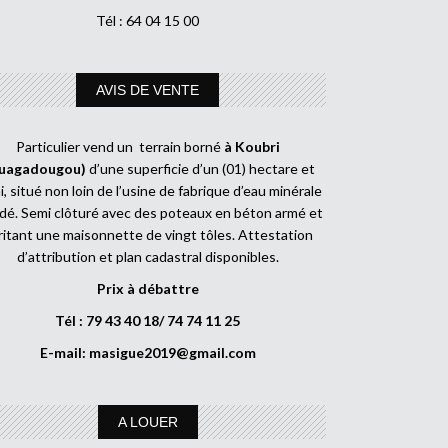
Tél : 64 04 15 00
AVIS DE VENTE
Particulier vend un terrain borné
à Koubri
uagadougou)
d’une superficie d’un (01) hectare et
, situé non loin de l’usine de fabrique d’eau minérale
dé. Semi clôturé avec des poteaux en béton armé et
ritant une maisonnette de vingt tôles. Attestation
d’attribution et plan cadastral disponibles.
Prix à débattre
Tél : 79 43 40 18/ 74 74 11 25
E-mail:
masigue2019@gmail.com
A LOUER