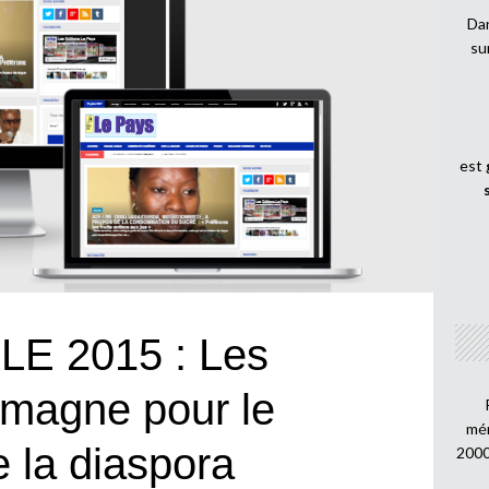
Dan
su
est
E 2015 : Les
emagne pour le
mén
e la diaspora
2000