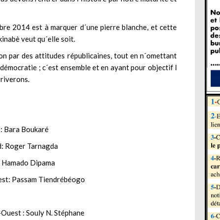
bre 2014 est à marquer d´une pierre blanche, et cette
inabè veut qu´elle soit.
on par des attitudes républicaines, tout en n´omettant
démocratie ; c´est ensemble et en ayant pour objectif l
rriverons.
t : Bara Boukaré
rd: Roger Tarnagda
d : Hamado Dipama
Ouest: Passam Tiendrébéogo
-Ouest : Souly N. Stéphane