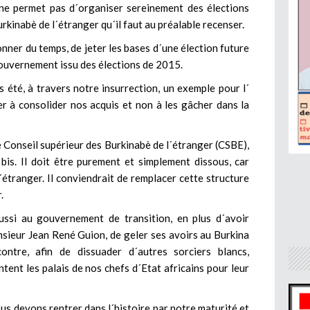
 ne permet pas d´organiser sereinement des élections
rkinabè de l´étranger qu´il faut au préalable recenser.
onner du temps, de jeter les bases d´une élection future
gouvernement issu des élections de 2015.
 été, à travers notre insurrection, un exemple pour l´
er à consolider nos acquis et non à les gâcher dans la
 Conseil supérieur des Burkinabè de l´étranger (CSBE),
s. Il doit être purement et simplement dissous, car
´étranger. Il conviendrait de remplacer cette structure
.
si au gouvernement de transition, en plus d´avoir
sieur Jean René Guion, de geler ses avoirs au Burkina
ntre, afin de dissuader d´autres sorciers blancs,
tent les palais de nos chefs d´Etat africains pour leur
us devons rentrer dans l´histoire par notre maturité et