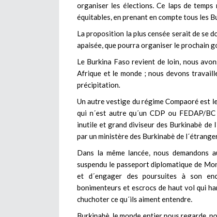
organiser les élections. Ce laps de temps
équitables, en prenant en compte tous les Bu
La proposition la plus censée serait de se d
apaisée, que pourra organiser le prochain 
Le Burkina Faso revient de loin, nous avons
Afrique et le monde ; nous devons travaill
précipitation.
Un autre vestige du régime Compaoré est le
qui n´est autre qu´un CDP ou FEDAP/BC bi
inutile et grand diviseur des Burkinabè de l
par un ministère des Burkinabè de l´étranger
Dans la même lancée, nous demandons aus
suspendu le passeport diplomatique de Mon
et d´engager des poursuites à son enco
bonimenteurs et escrocs de haut vol qui han
chuchoter ce qu´ils aiment entendre.
Burkinabè, le monde entier nous regarde, no