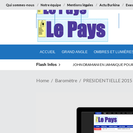
Qui sommes-nous
Notre équipe
Mentions légales
Actu Burkina
Evas
ACCUEIL
GRAND ANGLE
OMBRES ET LUMIÈRES
SUR LA
ACCUEIL
GRAND ANGLE
OMBRES ET LUMIÈRE
Flash Infos
ABSENCE PROLONGEE DE PAUL BIYA D
Home
Baromètre
PRESIDENTIELLE 2015 : 