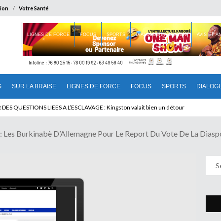
ion
Votre Santé
 BRAISE
LIGNES DE FORCE
FOCUS
SPORTS
DIALOGUE INTERIEUR
AVIS ET 
S
SUR LA BRAISE
LIGNES DE FORCE
FOCUS
SPORTS
DIALOG
U CAMEROUN : Qui pilote le Cameroun ?
Les Burkinabè D’Allemagne Pour Le Report Du Vote De La Diasp