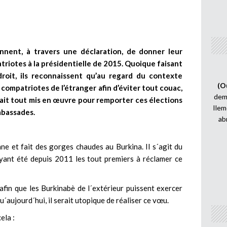
nnent, à travers une déclaration, de donner leur
atriotes à la présidentielle de 2015. Quoique faisant
roit, ils reconnaissent qu’au regard du contexte
(O
os compatriotes de l’étranger afin d’éviter tout couac,
demi
avait tout mis en œuvre pour remporter ces élections
Ilem
ambassades.
ab
ne et fait des gorges chaudes au Burkina. Il s´agit du
ayant été depuis 2011 les tout premiers à réclamer ce
afin que les Burkinabè de l´extérieur puissent exercer
qu´aujourd´hui, il serait utopique de réaliser ce vœu.
ela :