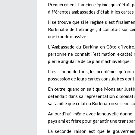
Premièrement, l´ancien régime, qui n´était p
différentes ambassades d´établir les cartes
Il se trouve que si le régime s´est finaleme
Burkinabè de l´étranger, il comptait sur c
une fraude massive.
L´Ambassade du Burkina en Côte d´Ivoire, 
personne ne connait l´estimation exacte) ma
pierre angulaire de ce plan machiavélique.
Il est connu de tous, les problèmes qu´ont 
possession de leurs cartes consulaires dont l
En outre, quand on sait que Monsieur Justi
défendait dans sa représentation diplomati
sa famille que celui du Burkina, on se rend c
Aujourd´hui, même avec la nouvelle donne, 
pays ami et frère pour garantir une transpar
La seconde raison est que le gouvernem