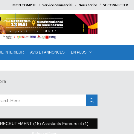
MON COMPTE
Service commercial
Nous écrire
SE CONNECTER
ANNONCES
EN PLUS
UE INTERIEUR
AVIS ET ANNONCES
EN PLUS
ora
RECRUTEMENT (15) Assistants Foreurs et (1)
Safety officer