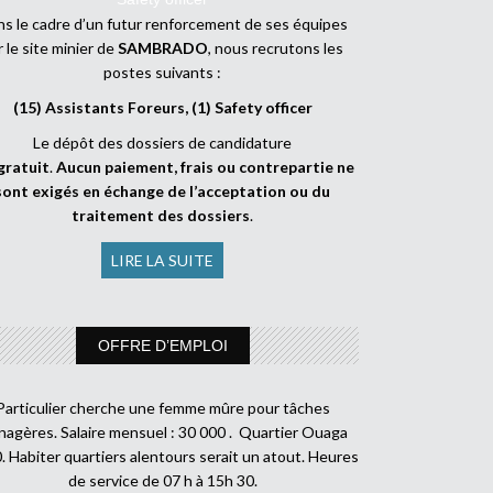
s le cadre d’un futur renforcement de ses équipes
r le site minier de
SAMBRADO
, nous recrutons les
postes suivants :
(15) Assistants Foreurs, (1) Safety officer
Le dépôt des dossiers de candidature
gratuit
.
Aucun paiement, frais ou contrepartie ne
sont exigés en échange de l’acceptation ou du
traitement des dossiers
.
LIRE LA SUITE
OFFRE D’EMPLOI
Particulier cherche une femme mûre pour tâches
agères. Salaire mensuel : 30 000 . Quartier Ouaga
. Habiter quartiers alentours serait un atout. Heures
de service de 07 h à 15h 30.