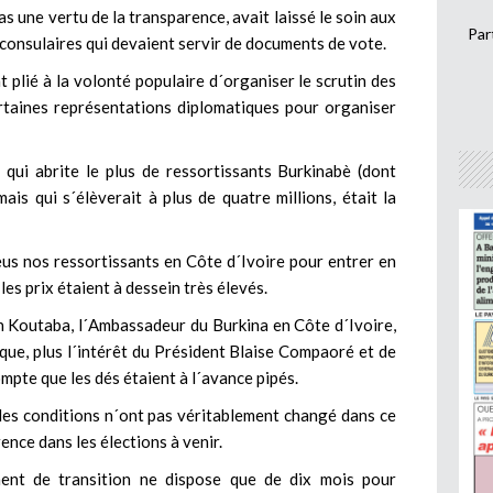
as une vertu de la transparence, avait laissé le soin aux
Par
 consulaires qui devaient servir de documents de vote.
nt plié à la volonté populaire d´organiser le scrutin des
ertaines représentations diplomatiques pour organiser
qui abrite le plus de ressortissants Burkinabè (dont
is qui s´élèverait à plus de quatre millions, était la
eus nos ressortissants en Côte d´Ivoire pour entrer en
es prix étaient à dessein très élevés.
n Koutaba, l´Ambassadeur du Burkina en Côte d´Ivoire,
que, plus l´intérêt du Président Blaise Compaoré et de
ompte que les dés étaient à l´avance pipés.
les conditions n´ont pas véritablement changé dans ce
ence dans les élections à venir.
ent de transition ne dispose que de dix mois pour