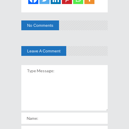
No Comments
Leave A Comment