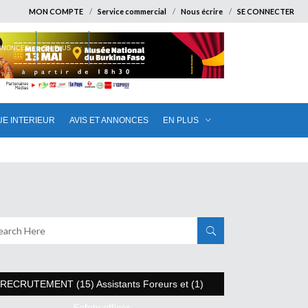
MON COMPTE
Service commercial
Nous écrire
SE CONNECTER
ANNONCES
EN PLUS
UE INTERIEUR
AVIS ET ANNONCES
EN PLUS
RECRUTEMENT (15) Assistants Foreurs et (1)
Safety officer