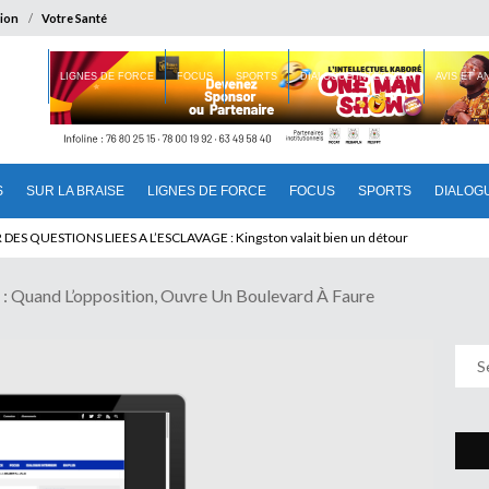
ion
Votre Santé
 BRAISE
LIGNES DE FORCE
FOCUS
SPORTS
DIALOGUE INTERIEUR
AVIS ET 
S
SUR LA BRAISE
LIGNES DE FORCE
FOCUS
SPORTS
DIALOG
U CAMEROUN : Qui pilote le Cameroun ?
uand L’opposition, Ouvre Un Boulevard À Faure