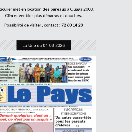
ticulier met en location
des bureaux
à Ouaga 2000.
Clim et ventilos plus débarras et douches.
Possibilité de visiter , contact :
72 60 14 28
La Une du 04-08-2026