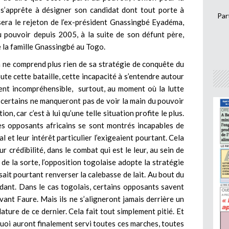
ui s’apprête à désigner son candidat dont tout porte à
Par
sera le rejeton de l’ex-président Gnassingbé Eyadéma,
u pouvoir depuis 2005, à la suite de son défunt père,
e la famille Gnassingbé au Togo.
n ne comprend plus rien de sa stratégie de conquête du
te cette bataille, cette incapacité à s’entendre autour
ent incompréhensible, surtout, au moment où la lutte
 certains ne manqueront pas de voir la main du pouvoir
on, car c’est à lui qu’une telle situation profite le plus.
les opposants africains se sont montrés incapables de
al et leur intérêt particulier l’exigeaient pourtant. Cela
 crédibilité, dans le combat qui est le leur, au sein de
 de la sorte, l’opposition togolaise adopte la stratégie
 sait pourtant renverser la calebasse de lait. Au bout du
rdant. Dans le cas togolais, certains opposants savent
ant Faure. Mais ils ne s’aligneront jamais derrière un
ature de ce dernier. Cela fait tout simplement pitié. Et
A quoi auront finalement servi toutes ces marches, toutes