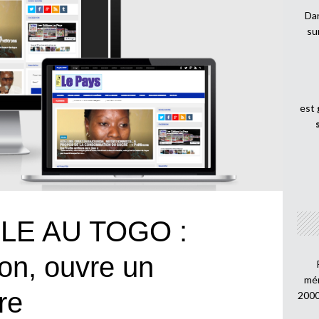
Dan
su
est
LE AU TOGO :
on, ouvre un
mén
re
2000