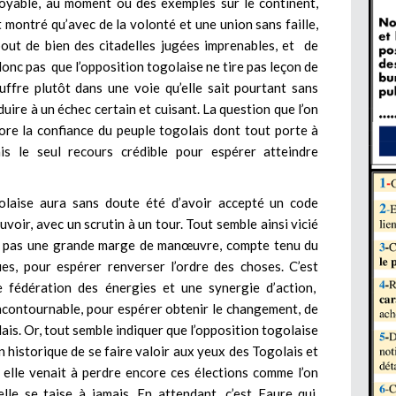
itoyable, au moment où des exemples sur le continent,
 montré qu’avec de la volonté et une union sans faille,
bout de bien des citadelles jugées imprenables, et de
onc pas que l’opposition togolaise ne tire pas leçon de
uffre plutôt dans une voie qu’elle sait pourtant sans
nduire à un échec certain et cuisant. La question que l’on
core la confiance du peuple togolais dont tout porte à
is le seul recours crédible pour espérer atteindre
golaise aura sans doute été d’avoir accepté un code
ouvoir, avec un scrutin à un tour. Tout semble ainsi vicié
nne pas une grande marge de manœuvre, compte tenu du
es, pour espérer renverser l’ordre des choses. C’est
ne fédération des énergies et une synergie d’action,
ncontournable, pour espérer obtenir le changement, de
lais. Or, tout semble indiquer que l’opposition togolaise
 historique de se faire valoir aux yeux des Togolais et
 elle venait à perdre encore ces élections comme l’on
lle se taise à jamais. En attendant, c’est Faure qui,