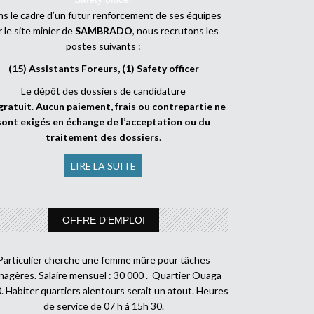
s le cadre d’un futur renforcement de ses équipes
r le site minier de
SAMBRADO
, nous recrutons les
postes suivants :
(15) Assistants Foreurs, (1) Safety officer
Le dépôt des dossiers de candidature
gratuit
.
Aucun paiement, frais ou contrepartie ne
sont exigés en échange de l’acceptation ou du
traitement des dossiers
.
LIRE LA SUITE
OFFRE D’EMPLOI
Particulier cherche une femme mûre pour tâches
agères. Salaire mensuel : 30 000 . Quartier Ouaga
. Habiter quartiers alentours serait un atout. Heures
de service de 07 h à 15h 30.