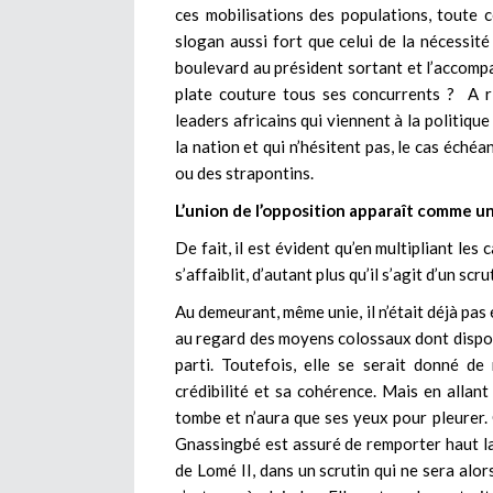
ces mobilisations des populations, toute 
slogan aussi fort que celui de la nécessit
boulevard au président sortant et l’accompag
plate couture tous ses concurrents ? A rie
leaders africains qui viennent à la politiqu
la nation et qui n’hésitent pas, le cas éché
ou des strapontins.
L’union de l’opposition apparaît comme u
De fait, il est évident qu’en multipliant les
s’affaiblit, d’autant plus qu’il s’agit d’un scru
Au demeurant, même unie, il n’était déjà pas 
au regard des moyens colossaux dont dispose
parti. Toutefois, elle se serait donné de
crédibilité et sa cohérence. Mais en allan
tombe et n’aura que ses yeux pour pleurer.
Gnassingbé est assuré de remporter haut la 
de Lomé II, dans un scrutin qui ne sera alor