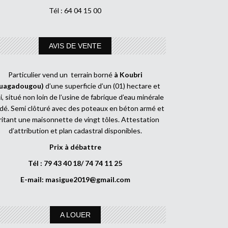
Tél : 64 04 15 00
AVIS DE VENTE
Particulier vend un terrain borné
à Koubri
uagadougou)
d’une superficie d’un (01) hectare et
, situé non loin de l’usine de fabrique d’eau minérale
dé. Semi clôturé avec des poteaux en béton armé et
ritant une maisonnette de vingt tôles. Attestation
d’attribution et plan cadastral disponibles.
Prix à débattre
Tél : 79 43 40 18/ 74 74 11 25
E-mail:
masigue2019@gmail.com
A LOUER