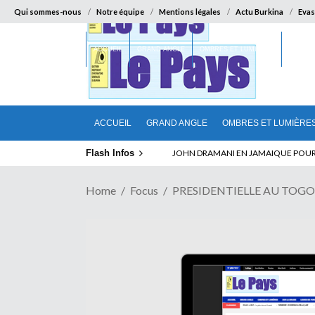
Qui sommes-nous
Notre équipe
Mentions légales
Actu Burkina
Evas
ACCUEIL
GRAND ANGLE
OMBRES ET LUMIÈRES
SUR LA
ACCUEIL
GRAND ANGLE
OMBRES ET LUMIÈRE
Flash Infos
ABSENCE PROLONGEE DE PAUL BIYA D
Home
Focus
PRESIDENTIELLE AU TOGO : Q