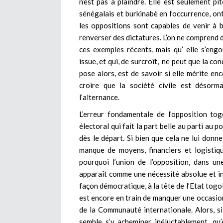
n’est pas à plaindre. Elle est seulement p
sénégalais et burkinabè en l’occurrence, ont
les oppositions sont capables de venir à 
renverser des dictatures. L’on ne comprend d
ces exemples récents, mais qu’ elle s’engo
issue, et qui, de surcroît, ne peut que la co
pose alors, est de savoir si elle mérite en
croire que la société civile est désorma
l’alternance.
L’erreur fondamentale de l’opposition to
électoral qui fait la part belle au parti au p
dès le départ. Si bien que cela ne lui do
manque de moyens, financiers et logistiqu
pourquoi l’union de l’opposition, dans u
apparaît comme une nécessité absolue et i
façon démocratique, à la tête de l’Etat togo
est encore en train de manquer une occasion
de la Communauté internationale. Alors, si
semble s’y acheminer inéluctablement, qu’e